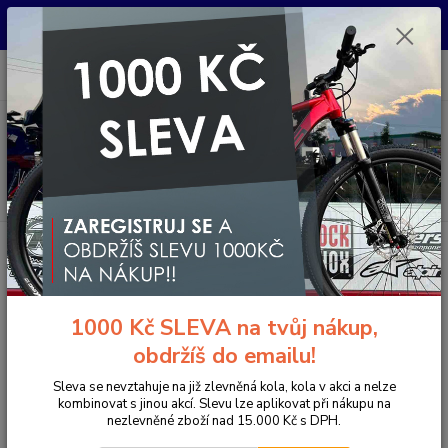
Pro nachystání kola / doplňků na prodejně si prosím zavolejte dopředu.
Děkujeme
0
ks
+420 733 792 733
CZK
za
0 Kč
PO-PÁ 10:00-17:00 | SO: 9:00-12:00
Menu
Hledat
Úvod
Komponenty na kolo
Gripy a omotávky
Gripy klasické / MTB
ERGON GRIPY GA2
ERGON GRIPY GA2
1000 Kč SLEVA na tvůj nákup,
obdržíš do emailu!
Sleva se nevztahuje na již zlevněná kola, kola v akci a nelze
kombinovat s jinou akcí. Slevu lze aplikovat při nákupu na
nezlevněné zboží nad 15.000 Kč s DPH.