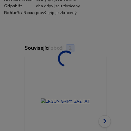
Gripshift
oba gripy jsou zkráceny
Rohloft / Nexus
pravý grip je zkrácený
Související zboží
2