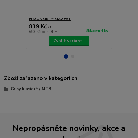
ERGON GRIPY GA2 FAT
ERGON GRIP
839 Kč
839 Kč
/
ks
/
ks
Skladem 4 ks
693 Kč
bez DPH
693 Kč
bez 
Zvolit variantu
Zboží zařazeno v kategoriích
Gripy klasické / MTB
Nepropásněte novinky, akce a