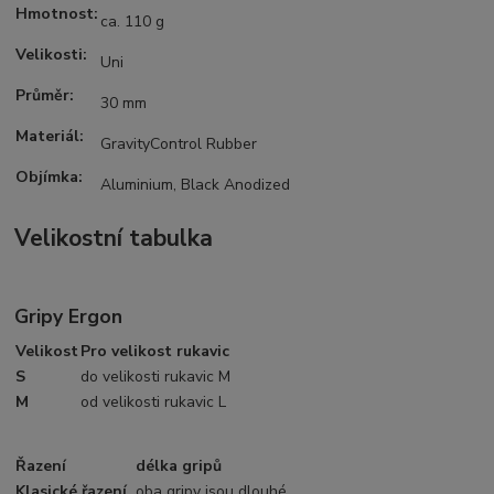
Hmotnost:
ca. 110 g
Velikosti:
Uni
Průměr:
30 mm
Materiál:
GravityControl Rubber
Objímka:
Aluminium, Black Anodized
Velikostní tabulka
Gripy Ergon
Velikost
Pro velikost rukavic
S
do velikosti rukavic M
M
od velikosti rukavic L
Řazení
délka gripů
Klasické řazení
oba gripy jsou dlouhé