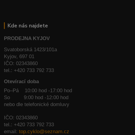
Kde nás najdete
PRODEJNA KYJOV
Svatoborská 1423/101a
Kyjov, 697 01
IČO: 02343860
tel.: +420 733 792 733
Otevírací doba
Po–Pá 10:00 hod -17:00 hod
So
9:00 hod -12:00 hod
nebo dle telefonické domluvy
IČO: 02343860
tel.: +420 733 792 733
email:
top.cyklo@seznam.cz