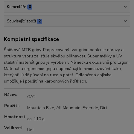
Komentáře
0
Související zboží
2
Kompletní specifikace
Špičkové MTB gripy. Propracovaný tvar gripu pohlcuje nárazy a
struktura vzoru zajišťuje skvělou přilnavost. Super měkký a UV
stabilní materiál gripu je vyroben v Německu exkluzivně pro Ergon.
Materiál a ergonomie gripu napomáhají k minimalizování tlaku,
který při jízdě působí na ruce a páteř. Odlehčená objímka
umožňuje i použití na karbonových řidítkách.
Název:
GA2
Použití:
Mountain Bike, All Mountain, Freeride, Dirt
Hmotnost:
ca. 110 g
Velikosti:
Uni