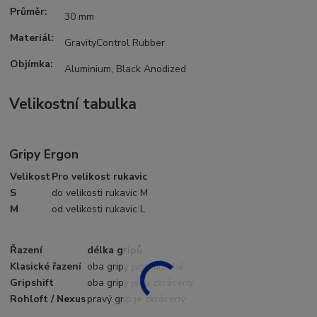
Průměr:
30 mm
Materiál:
GravityControl Rubber
Objímka:
Aluminium, Black Anodized
Velikostní tabulka
Gripy Ergon
Velikost
Pro velikost rukavic
S
do velikosti rukavic M
M
od velikosti rukavic L
Řazení
délka gripů
Klasické řazení
oba gripy jsou dlouhé
Gripshift
oba gripy jsou zkráceny
Rohloft / Nexus
pravý grip je zkrácený