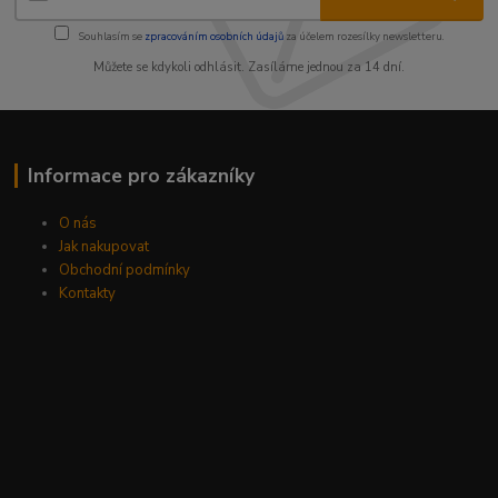
Souhlasím se
zpracováním osobních údajů
za účelem rozesílky newsletteru.
Můžete se kdykoli odhlásit. Zasíláme jednou za 14 dní.
Informace pro zákazníky
O nás
Jak nakupovat
Obchodní podmínky
Kontakty