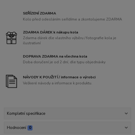
SEŘÍZENÍ ZDARMA
Kolo před odesláním seřídíme a zkontolujeme ZDARMA
ZDARMA DÁREK k nákupu kola
Zdarma dárek dle vlastního výběru / fotografie kola je
ilustrativní
DOPRAVA ZDARMA na všechna kola
Doba doručení je od 2 dní, dle typu objednávky
NÁVODY K POUŽITÍ / informace o výrobci
Veškeré návody a informace k produktu.
Kompletní specifikace
Hodnocení
0