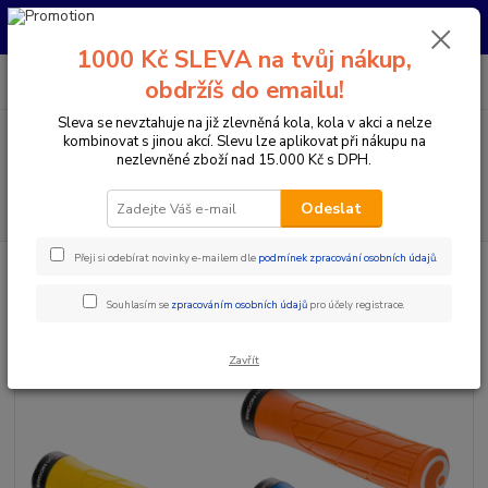
Pro nachystání kola / doplňků na prodejně si prosím zavolejte dopředu.
Děkujeme
1000 Kč SLEVA na tvůj nákup,
0
ks
+420 733 792 733
CZK
obdržíš do emailu!
za
0 Kč
PO-PÁ 10:00-17:00 | SO: 9:00-12:00
Sleva se nevztahuje na již zlevněná kola, kola v akci a nelze
kombinovat s jinou akcí. Slevu lze aplikovat při nákupu na
Menu
nezlevněné zboží nad 15.000 Kč s DPH.
Hledat
Odeslat
Přeji si odebírat novinky e-mailem dle
podmínek zpracování osobních údajů
.
Úvod
Komponenty na kolo
Gripy a omotávky
Gripy klasické / MTB
ERGON GRIPY GA2
Souhlasím se
zpracováním osobních údajů
pro účely registrace.
ERGON GRIPY GA2
Zavřít