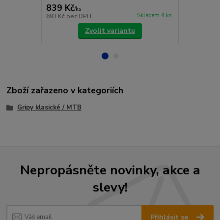
839 Kč
839 Kč
/
ks
/
ks
Skladem 4 ks
693 Kč
bez DPH
693 Kč
bez 
Zvolit variantu
Zboží zařazeno v kategoriích
Gripy klasické / MTB
Nepropásněte novinky, akce a
slevy!
Přihlásit se