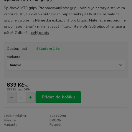
Špičkové MTB gripy. Propracovaný tvar gripu pohlcuje nárazy a struktura
vzoru zajišťuje skvělou přilnavost. Super měkký a UV stabilní materiál
gripu je vyroben v Německu exkluzivně pro Ergon. Materiál a ergonomie
gripu napomáhají k minimalizování tlaku, který při jízdě působí na ruce a
páteř. Odlehč...
celý popis
Dostupnost
Skladem 1 ks
Varianta
839 Kč
/
ks
693 Kč
bez DPH
Přidat do košíku
Číslo produktu:
42411290
Výrobce:
ERGON
Varianta:
fialová