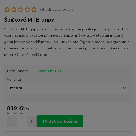
Ohodnotit produkt
Špičkové MTB gripy
Špičkové MTB gripy. Propracovaný tvar gripu pohlcuje nárazy a struktura
vzoru zajišťuje skvělou přilnavost. Super měkký a UV stabilní materiál
gripu je vyroben v Německu exkluzivně pro Ergon. Materiál a ergonomie
gripu napomáhají k minimalizování tlaku, který při jízdě působí na ruce a
páteř. Odlehč...
celý popis
Dostupnost
Skladem 1 ks
Varianta
839 Kč
/
ks
693 Kč
bez DPH
Přidat do košíku