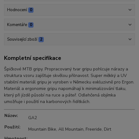
Hodnocení
0
Komentáře
0
Související zboží
2
Kompletní specifikace
Špičkové MTB gripy. Propracovaný tvar gripu pohlcuje nárazy a
struktura vzoru zajišťuje skvělou přilnavost. Super měkký a UV
stabilní materiál gripu je vyroben v Německu exkluzivně pro Ergon.
Materiál a ergonomie gripu napomáhají k minimalizování tlaku,
který při jízdě působí na ruce a páteř. Odlehčená objímka
umožňuje i použití na karbonových řidítkách.
Název:
GA2
Použití:
Mountain Bike, All Mountain, Freeride, Dirt
Hmotnost: