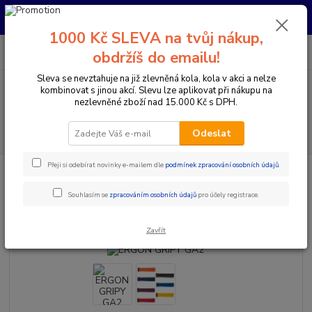
Pro nachystání kola / doplňků na prodejně si prosím zavolejte dopředu.
Děkujeme
1000 Kč SLEVA na tvůj nákup,
0
ks
+420 733 792 733
CZK
obdržíš do emailu!
za
0 Kč
PO-PÁ 10:00-17:00 | SO: 9:00-12:00
Sleva se nevztahuje na již zlevněná kola, kola v akci a nelze
kombinovat s jinou akcí. Slevu lze aplikovat při nákupu na
Menu
nezlevněné zboží nad 15.000 Kč s DPH.
Hledat
Odeslat
Přeji si odebírat novinky e-mailem dle
podmínek zpracování osobních údajů
.
Úvod
Komponenty na kolo
Gripy a omotávky
Gripy klasické / MTB
ERGON GRIPY GA2
Souhlasím se
zpracováním osobních údajů
pro účely registrace.
ERGON GRIPY GA2
Zavřít