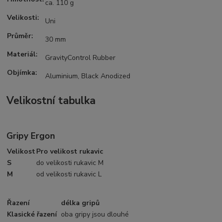
ca. 110 g
Velikosti:
Uni
Průměr:
30 mm
Materiál:
GravityControl Rubber
Objímka:
Aluminium, Black Anodized
Velikostní tabulka
Gripy Ergon
Velikost
Pro velikost rukavic
S
do velikosti rukavic M
M
od velikosti rukavic L
Řazení
délka gripů
Klasické řazení
oba gripy jsou dlouhé