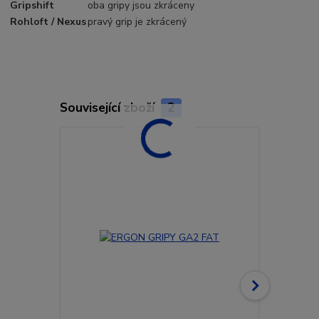
Gripshift
oba gripy jsou zkráceny
Rohloft / Nexus
pravý grip je zkrácený
Související zboží
2