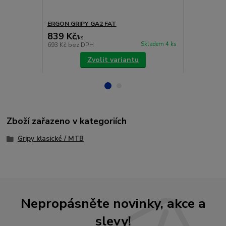
ERGON GRIPY GA2 FAT
ERGON GRIP
839 Kč
839 Kč
/
ks
/
ks
Skladem 4 ks
693 Kč
bez DPH
693 Kč
bez 
Zvolit variantu
Zboží zařazeno v kategoriích
Gripy klasické / MTB
Nepropásněte novinky, akce a
slevy!