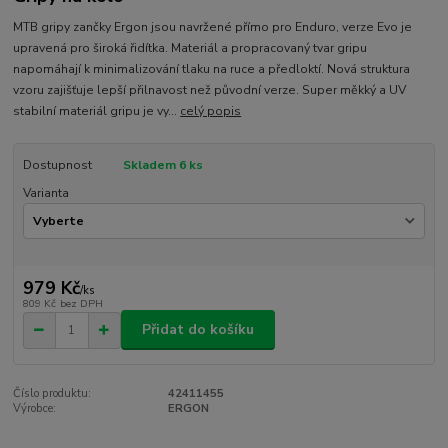
MTB gripy zančky Ergon jsou navržené přímo pro Enduro, verze Evo je
upravená pro široká řidítka. Materiál a propracovaný tvar gripu
napomáhají k minimalizování tlaku na ruce a předloktí. Nová struktura
vzoru zajišťuje lepší přilnavost než původní verze. Super měkký a UV
stabilní materiál gripu je vy...
celý popis
Dostupnost
Skladem 6 ks
Varianta
979 Kč
/
ks
809 Kč
bez DPH
Přidat do košíku
Číslo produktu:
42411455
Výrobce:
ERGON