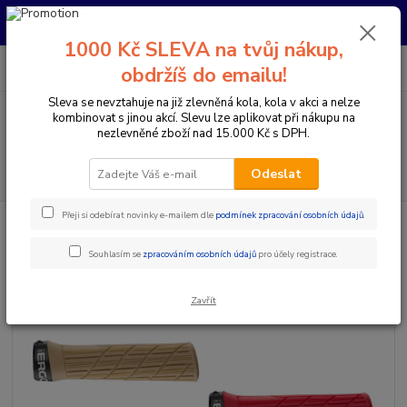
Pro nachystání kola / doplňků na prodejně si prosím zavolejte dopředu.
Děkujeme
1000 Kč SLEVA na tvůj nákup,
0
ks
+420 733 792 733
CZK
obdržíš do emailu!
za
0 Kč
PO-PÁ 10:00-17:00 | SO: 9:00-12:00
Sleva se nevztahuje na již zlevněná kola, kola v akci a nelze
kombinovat s jinou akcí. Slevu lze aplikovat při nákupu na
Menu
nezlevněné zboží nad 15.000 Kč s DPH.
Hledat
Odeslat
Přeji si odebírat novinky e-mailem dle
podmínek zpracování osobních údajů
.
Úvod
Komponenty na kolo
Gripy a omotávky
Gripy klasické / MTB
ERGON GRIPY GE1 EVO SLIM
Souhlasím se
zpracováním osobních údajů
pro účely registrace.
ERGON GRIPY GE1 EVO SLIM
Zavřít