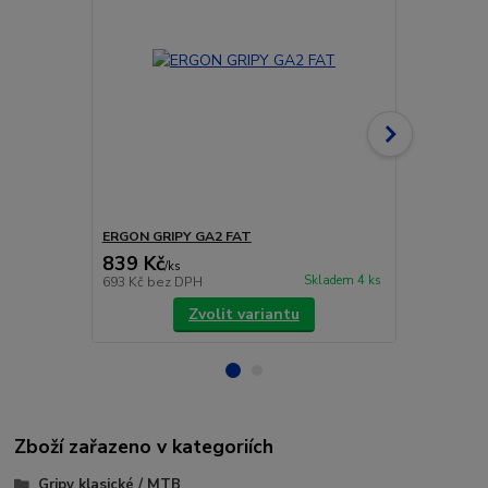
ERGON GRIPY GA2 FAT
ERGON GRIP
839 Kč
979 Kč
/
ks
/
ks
Skladem 4 ks
693 Kč
bez DPH
809 Kč
bez 
Zvolit variantu
Zboží zařazeno v kategoriích
Gripy klasické / MTB