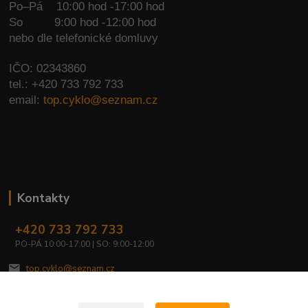
Po–Pá 10:00 hod -17:00 hod
So
9:00 hod -12:00 hod
nebo dle telefonické domluvy
IČO: 02343860
tel.: +420 733 792 733
email:
top.cyklo@seznam.cz
Kontakty
+420 733 792 733
PO-PÁ 10:00-17:00 | SO: 9:00-12:00
top.cyklo@seznam.cz