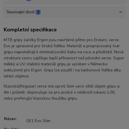
Související zboží
2
Kompletní specifikace
MTB gripy zančky Ergon jsou navržené přímo pro Enduro, verze
Evo je upravená pro široká řidítka. Materiál a propracovaný tvar
gripu napomáhají k minimalizování tlaku na ruce a předloktí. Nová
struktura vzoru zajišťuje lepší přilnavost než původní verze. Super
měkký a UV stabilní materiál gripu je vyroben v Německu
exkluzivně pro Ergon. Gripy lze použít i na karbonové řidítka díky
lehké objímce.
Klasická(Regular) verze má oproti Slim verzi větší objem gripu a
tím i průměr, doporučuje se pro jezdce s velikostí rukavic L/XL
nebo preferující klasickou tloušťku gripu.
Název:
GE1 Evo Slim