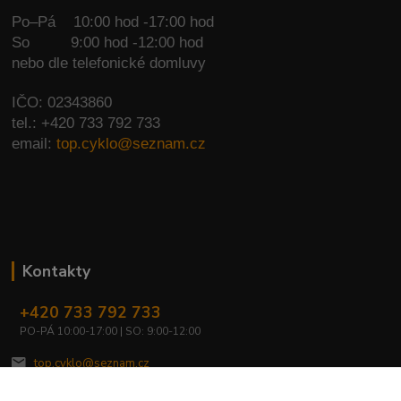
Po–Pá 10:00 hod -17:00 hod
So
9:00 hod -12:00 hod
nebo dle telefonické domluvy
IČO: 02343860
tel.: +420 733 792 733
email:
top.cyklo@seznam.cz
Kontakty
+420 733 792 733
PO-PÁ 10:00-17:00 | SO: 9:00-12:00
top.cyklo@seznam.cz