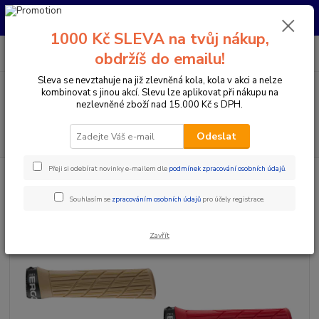
Pro nachystání kola / doplňků na prodejně si prosím zavolejte dopředu.
Děkujeme
1000 Kč SLEVA na tvůj nákup,
0
ks
+420 733 792 733
CZK
obdržíš do emailu!
za
0 Kč
PO-PÁ 10:00-17:00 | SO: 9:00-12:00
Sleva se nevztahuje na již zlevněná kola, kola v akci a nelze
kombinovat s jinou akcí. Slevu lze aplikovat při nákupu na
Menu
nezlevněné zboží nad 15.000 Kč s DPH.
Hledat
Odeslat
Přeji si odebírat novinky e-mailem dle
podmínek zpracování osobních údajů
.
Úvod
Komponenty na kolo
Gripy a omotávky
Gripy klasické / MTB
ERGON GRIPY GE1 EVO SLIM
Souhlasím se
zpracováním osobních údajů
pro účely registrace.
ERGON GRIPY GE1 EVO SLIM
Zavřít