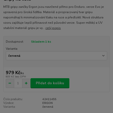
MTB gripy zančky Ergon jsou navržené přímo pro Enduro, verze Evo je
upravená pro široká řidítka. Materiál a propracovaný tvar gripu
napomáhají k minimalizování tlaku na ruce a předloktí. Nová struktura
vzoru zajišťuje lepší přilnavost než původní verze. Super měkký a UV
stabilní materiál gripu je vy...
celý popis
Dostupnost
Skladem 1 ks
Varianta
979 Kč
/
ks
809 Kč
bez DPH
Přidat do košíku
Číslo produktu:
42411455
Výrobce:
ERGON
Varianta:
červená