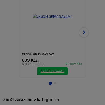
ERGON GRIPY GA2 FAT
ERGON GRIP
839 Kč
979 Kč
/
ks
/
ks
Skladem 4 ks
693 Kč
bez DPH
809 Kč
bez 
Zvolit variantu
Zboží zařazeno v kategoriích