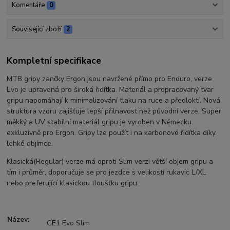
Komentáře
0
Související zboží
2
Kompletní specifikace
MTB gripy zančky Ergon jsou navržené přímo pro Enduro, verze
Evo je upravená pro široká řidítka. Materiál a propracovaný tvar
gripu napomáhají k minimalizování tlaku na ruce a předloktí. Nová
struktura vzoru zajišťuje lepší přilnavost než původní verze. Super
měkký a UV stabilní materiál gripu je vyroben v Německu
exkluzivně pro Ergon. Gripy lze použít i na karbonové řidítka díky
lehké objímce.
Klasická(Regular) verze má oproti Slim verzi větší objem gripu a
tím i průměr, doporučuje se pro jezdce s velikostí rukavic L/XL
nebo preferující klasickou tloušťku gripu.
Název:
GE1 Evo Slim