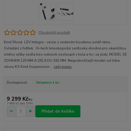
Ohodnotit produkt
Kind Shock LEV Integra - verze s vedením bovdenu uvnitř rámu.
Ovládání z řidítek. Hi-tech teleskopická sedlovka vhodná pro okamžitou
změnu výšky sedla bez nutnosti sestoupit z kola a to i za jízdy. MODEL SE
ZDVIHEM 125 MM A DÉLKOU 392 MM. Nejpokročilejší model od lídra
oboru KS Kind Suspension....
celý popis
Dostupnost
Skladem 1 ks
9 299 Kč
/
ks
7 685 Kč
bez DPH
Přidat do košíku