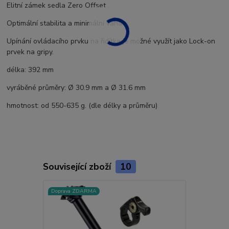
Elitní zámek sedla Zero Offset .
Optimální stabilita a minimální váha
Upínání ovládacího prvku na řidítka je možné využít jako Lock-on
prvek na gripy.
délka: 392 mm
vyráběné průměry: Ø 30.9 mm a Ø 31.6 mm
hmotnost:
od 550-635 g. (dle délky a průměru)
Související zboží
10
Doprava ZDARMA
Doprava ZD