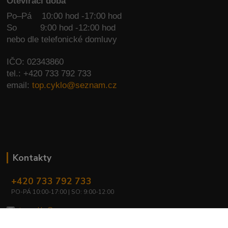
Otevírací doba
Po–Pá 10:00 hod -17:00 hod
So
9:00 hod -12:00 hod
nebo dle telefonické domluvy
IČO: 02343860
tel.: +420 733 792 733
email:
top.cyklo@seznam.cz
Kontakty
+420 733 792 733
PO-PÁ 10:00-17:00 | SO: 9:00-12:00
top.cyklo@seznam.cz