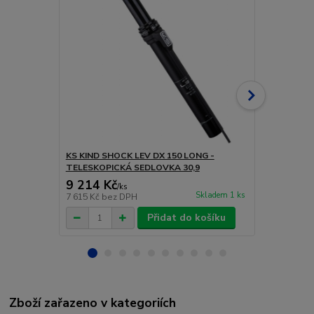
KS KIND SHOCK LEV DX 150 LONG -
KS KIND SHO
TELESKOPICKÁ SEDLOVKA 30,9
TELESKOPIC
9 214 Kč
9 214 Kč
/
ks
Skladem 1 ks
7 615 Kč
bez DPH
7 615 Kč
bez
Přidat do košíku
Zboží zařazeno v kategoriích