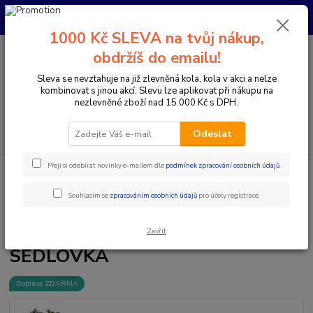
Pro nachystání kola / doplňků na prodejně si prosím zavolejte dopředu.
Děkujeme
1000 Kč SLEVA na tvůj nákup,
0
ks
+420 733 792 733
CZK
obdržíš do emailu!
za
0 Kč
PO-PÁ 10:00-17:00 | SO: 9:00-12:00
Sleva se nevztahuje na již zlevněná kola, kola v akci a nelze
kombinovat s jinou akcí. Slevu lze aplikovat při nákupu na
Menu
nezlevněné zboží nad 15.000 Kč s DPH.
Hledat
Odeslat
Přeji si odebírat novinky e-mailem dle
podmínek zpracování osobních údajů
.
Úvod
Komponenty na kolo
Sedlovky
Teleskopické sedlovky
KS
KIND SHOCK LEV INTEGRA 392/125 MM GOLD 30,9 - SEDLOVKA
Souhlasím se
zpracováním osobních údajů
pro účely registrace.
KS KIND SHOCK LEV INTEGRA
392/125 MM GOLD 30,9 -
Zavřít
SEDLOVKA
Doprava ZDARMA