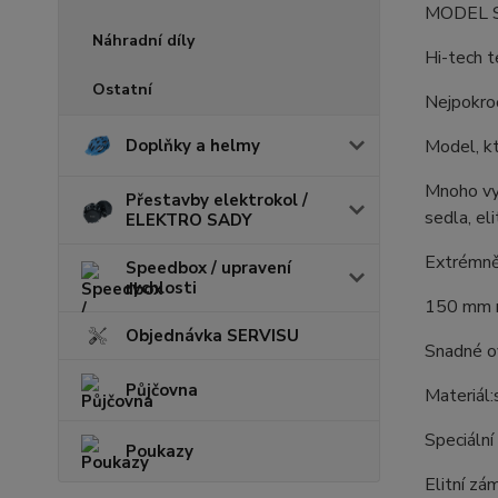
MODEL S
Náhradní díly
Hi-tech t
Ostatní
Nejpokroč
Doplňky a helmy
Model, kt
Mnoho vyl
Přestavby elektrokol /
sedla, e
ELEKTRO SADY
Extrémně
Speedbox / upravení
rychlosti
150 mm n
Objednávka SERVISU
Snadné ov
Půjčovna
Materiál
Speciální
Poukazy
Elitní zá