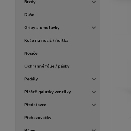
Brzdy
Duše
Gripy a omotávky
Koše na nosič / řidítka
Nosiče
Ochranné fólie / pásky
Pedály
Pláště galusky ventilky
Představce
Přehazovačky
Rámy