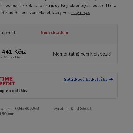
i sestoupit z kola a to i za jízdy. Nejpokročilejší model od lídra
KS Kind Suspension. Model, který vo...
celý popis
tupnost
Není skladem
 441 Kč
/
ks
Momentálně není k dispozici
29 Kč
bez DPH
Splátková kalkulačka
up na splátky
roduktu:
0043400268
Výrobce:
Kind Shock
150 mm