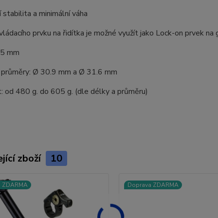
 stabilita a minimální váha
vládacího prvku na řidítka je možné využít jako Lock-on prvek na g
35 mm
 průměry: Ø 30.9 mm a Ø 31.6 mm
:
od 480 g. do 605 g. (dle délky a průměru)
jící zboží
10
a ZDARMA
Doprava ZDARMA