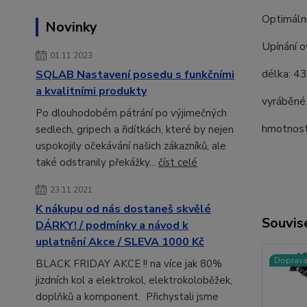
Optimální
Novinky
Upínání o
01.11.2023
délka: 4
SQLAB Nastavení posedu s funkčními
a kvalitními produkty
vyráběné
Po dlouhodobém pátrání po výjimečných
hmotnost
sedlech, gripech a řidítkách, které by nejen
uspokojily očekávání našich zákazníků, ale
také odstranily překážky...
číst celé
23.11.2021
K nákupu od nás dostaneš skvělé
Souvise
DÁRKY! / podmínky a návod k
uplatnění Akce / SLEVA 1000 Kč
Doprav
BLACK FRIDAY AKCE !! na více jak 80%
jizdních kol a elektrokol, elektrokoloběžek,
doplňků a komponent. Přichystali jsme