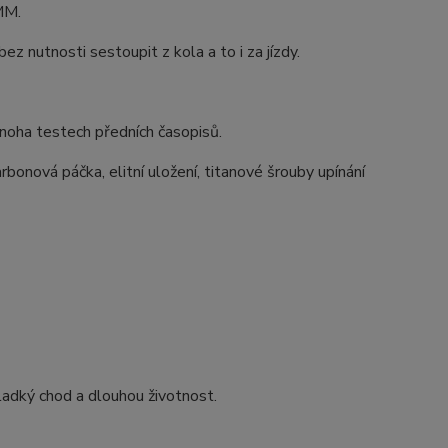
MM.
 nutnosti sestoupit z kola a to i za jízdy.
noha testech předních časopisů.
rbonová páčka, elitní uložení, titanové šrouby upínání
hladký chod a dlouhou životnost.