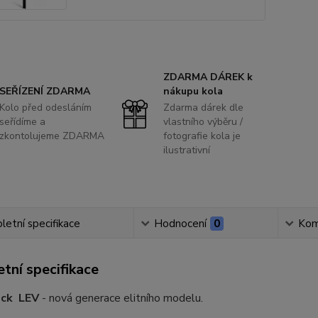
ZDARMA DÁREK k
SEŘÍZENÍ ZDARMA
nákupu kola
Kolo před odesláním
Zdarma dárek dle
seřídíme a
vlastního výběru /
zkontolujeme ZDARMA
fotografie kola je
ilustrativní
etní specifikace
Hodnocení
0
Kom
tní specifikace
ock LEV
- nová generace elitního modelu.