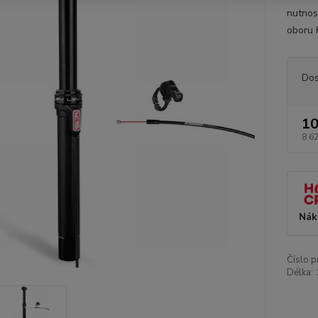
nutnost
oboru 
Dos
10
8 6
Nák
Číslo p
Délka: