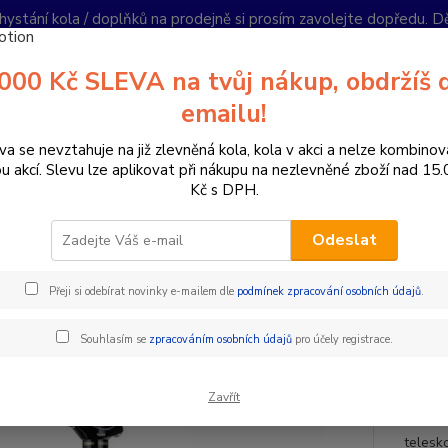
hystání kola / doplňků na prodejně si prosím zavolejte dopředu. 
í podmínky
Kontakty
Reklamace
Ochrana soukromí
Články
000 Kč SLEVA na tvůj nákup, obdržíš 
Nevíte
emailu!
Hledat
+420
PO-PÁ 
va se nevztahuje na již zlevněná kola, kola v akci a nelze kombinov
ou akcí. Slevu lze aplikovat při nákupu na nezlevněné zboží nad 15
Kč s DPH.
omponenty na kolo
Sedlovky
Teleskopické sedlovky
KS KIND 
A
Odeslat
KIND SHOCK LEV REMOTE LONG 
Přeji si odebírat novinky e-mailem dle
podmínek zpracování osobních údajů
.
ESKOP. SEDLOVKA
Souhlasím se
zpracováním osobních údajů
pro účely registrace.
 ZDARMA
Kind S
Zavřít
NEJDE
telesk