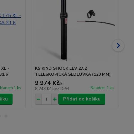
 XL -
KS KIND SHOCK LEV 27,2
KS
31,6
TELESKOPICKÁ SEDLOVKA (120 MM)
MM
9 974 Kč
10
/
ks
kladem 1 ks
Skladem 1 ks
8 243 Kč
bez DPH
8 
šíku
Přidat do košíku