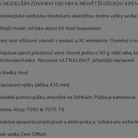
 NEJDELŠÍM ZDVIHEM 150 MM A NEJVĚTŠÍ DÉLKOU 435 
eleskopická sedlovka vhodná pro okamžitou změnu výšky sedla bez
ilejší model od lídra oboru KS Kind Suspension.
erý vozí vítězové závodů v enduro a XC eliminator. Oceněný v m
epšení oproti předchozí verzi. Kromě jiného o 50 g. nižší váha, ka
litní bovden/lanko Recourse ULTRALIGHT, přesnější nastavení.
 hladký chod.
astavení výšky (délka 435 mm)
ládání pomocí páčky umístěné na řídítkách. Páčka je karbonová.
:slitina Alloy 7050 & 7075 T6
 odolná úprava kluzných ploch a elitní prvky a ložiska pro extra 
mek sedla Zero Offset .