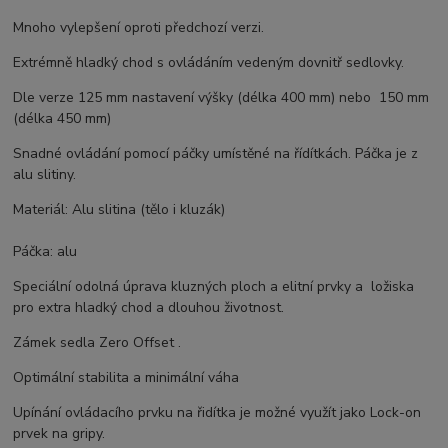
Mnoho vylepšení oproti předchozí verzi.
Extrémně hladký chod s ovládáním vedeným dovnitř sedlovky.
Dle verze 125 mm nastavení výšky (délka 400 mm) nebo 150 mm
(délka 450 mm)
Snadné ovládání pomocí páčky umístěné na řídítkách. Páčka je z
alu slitiny.
Materiál: Alu slitina (tělo i kluzák)
Páčka: alu
Speciální odolná úprava kluzných ploch a elitní prvky a ložiska
pro extra hladký chod a dlouhou životnost.
Zámek sedla Zero Offset .
Optimální stabilita a minimální váha
Upínání ovládacího prvku na řidítka je možné využít jako Lock-on
prvek na gripy.