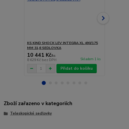
KS KIND SHOCK LEV INTEGRA XL 490/175
KS KIND SH
MM 31,6 SEDLOVKA
30,9 SEDLO
10 441 Kč
9 490 Kč
/
ks
Skladem 1 ks
8 629 Kč
bez DPH
7 843 Kč
bez
Přidat do košíku
Zboží zařazeno v kategoriích
Teleskopické sedlovky