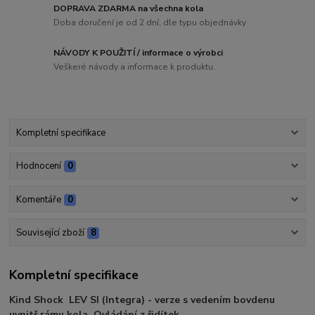
DOPRAVA ZDARMA na všechna kola
Doba doručení je od 2 dní, dle typu objednávky
NÁVODY K POUŽITÍ / informace o výrobci
Veškeré návody a informace k produktu.
Kompletní specifikace
Hodnocení
0
Komentáře
0
Související zboží
8
Kompletní specifikace
Kind Shock LEV SI (Integra) - verze s vedením bovdenu
uvnitř rámu kola. Ovládání z řidítek.