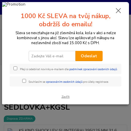
Pro nachystání kola / doplňků na prodejně si prosím zavolejte dopředu.
Děkujeme
1000 Kč SLEVA na tvůj nákup,
0
ks
+420 733 792 733
CZK
obdržíš do emailu!
za
0 Kč
PO-PÁ 10:00-17:00 | SO: 9:00-12:00
Sleva se nevztahuje na již zlevněná kola, kola v akci a nelze
kombinovat s jinou akcí. Slevu lze aplikovat při nákupu na
Menu
nezlevněné zboží nad 15.000 Kč s DPH.
Hledat
Odeslat
Přeji si odebírat novinky e-mailem dle
podmínek zpracování osobních údajů
.
Úvod
Komponenty na kolo
Sedlovky
Teleskopické sedlovky
KS
KIND SHOCK LEV SI (INTEGRA) 395/125 MM 31,6 SEDLOVKA+KGSL
Souhlasím se
zpracováním osobních údajů
pro účely registrace.
KS KIND SHOCK LEV SI
(INTEGRA) 395/125 MM 31,6
Zavřít
SEDLOVKA+KGSL
Doprava ZDARMA