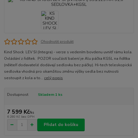
Ohodnotit produkt
Kind Shock LEV SI (Integra) - verze s vedením bovdenu uvnitř rámu kola.
Ovládání z řidítek. POZOR součástí balení je Alu páčka KGSL na řidítka
(někteří dodavatelé dodávají sedlovku bez páčky). Hi-tech teleskopická
sedlovka vhodná pro okamžitou změnu výšky sedla bez nutnosti
sestoupit z kola a to...
celý popis
Dostupnost
Skladem 1 ks
7 599 Kč
/
ks
6 280 Kč
bez DPH
Přidat do košíku