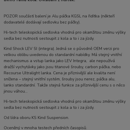
POZOR součástí balení je Alu páčka KGSL na řidítka (někteří
dodavatelé dodávají sedlovku bez páčky).
Hi-tech teleskopická sedlovka vhodná pro okamžitou změnu výšky
sedla bez nutnosti sestoupit z kola a to i za jízdy.
Kind Shock LEV SI (integra). Jedná se o původně OEM verzi pro
velkou oblibu uvedenou do standardní nabídky. Má stejný vnitřní
mechanismus a vstup lanka jako LEV Integra, ale nepoužívá
dražší vychytávky jako jsou titanové šrouby, carbon páčka, nebo
Recourse Ultralight lanka. Cena je příznivější ale kvalita není
snížena – stejný vnitřní systém, šrouby jsou nerez, páčka alu,
lanko standardní. Takže stejná funkce za příznivější cenu s o něco
jinou váhou...
Hi-tech teleskopická sedlovka vhodná pro okamžitou změnu výšky
sedla bez nutnosti sestoupit z kola a to i za jízdy.
Od lídra oboru KS Kind Suspension.
Oceněný v mnoha testech předních časopisů.