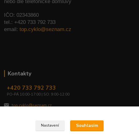
nebo dle telefonické domluvy
IČO: 02343860
tel.: +420 733 792 733
email:
top.cyklo@seznam.cz
Kontakty
+420 733 792 733
PO-PÁ 10:00-17:00 | SO: 9:00-12:00
top.cyklo@seznam.cz
Souhlasím
Nastavení