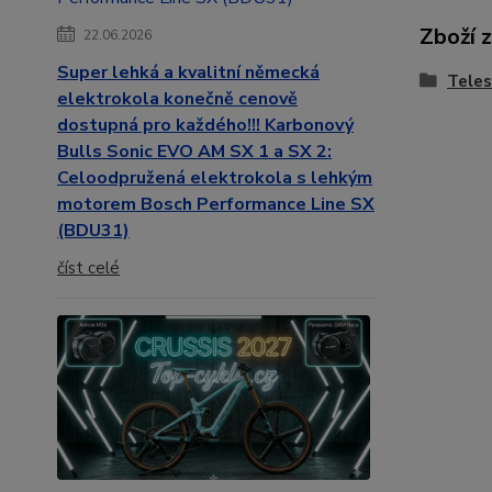
Zboží 
22.06.2026
Super lehká a kvalitní německá
Teles
elektrokola konečně cenově
dostupná pro každého!!! Karbonový
Bulls Sonic EVO AM SX 1 a SX 2:
Celoodpružená elektrokola s lehkým
motorem Bosch Performance Line SX
(BDU31)
číst celé