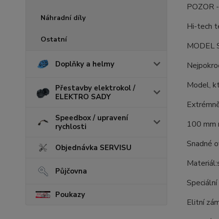
POZOR - s
Náhradní díly
Hi-tech t
Ostatní
MODEL 
Doplňky a helmy
Nejpokroč
Model, kt
Přestavby elektrokol /
ELEKTRO SADY
Extrémně
Speedbox / upravení
100 mm n
rychlosti
Snadné ov
Objednávka SERVISU
Materiál
Půjčovna
Speciální
Poukazy
Elitní zá