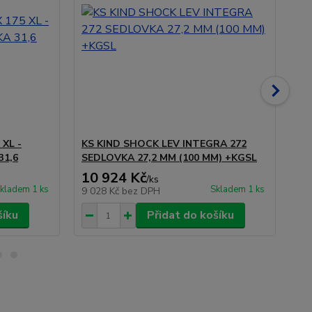
 XL -
KS KIND SHOCK LEV INTEGRA 272
KS
31,6
SEDLOVKA 27,2 MM (100 MM) +KGSL
SE
10 924 Kč
10
/
ks
kladem 1 ks
Skladem 1 ks
9 028 Kč
bez DPH
9 
šíku
Přidat do košíku