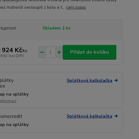
ez nutnosti sestoupit z kola a t...
celý popis
tupnost
Skladem 1 ks
 924 Kč
/
ks
Přidat do košíku
28 Kč
bez DPH
Splátková kalkulačka
up na splátky
 informací
Splátková kalkulačka
up na splátky