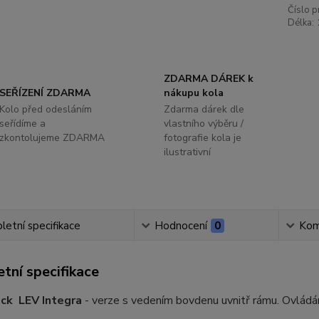
Číslo p
Délka:
ZDARMA DÁREK k
SEŘÍZENÍ ZDARMA
nákupu kola
Kolo před odesláním
Zdarma dárek dle
seřídíme a
vlastního výběru /
zkontolujeme ZDARMA
fotografie kola je
ilustrativní
etní specifikace
Hodnocení
0
Kom
tní specifikace
ck LEV Integra
- verze s vedením bovdenu uvnitř rámu. Ovládání