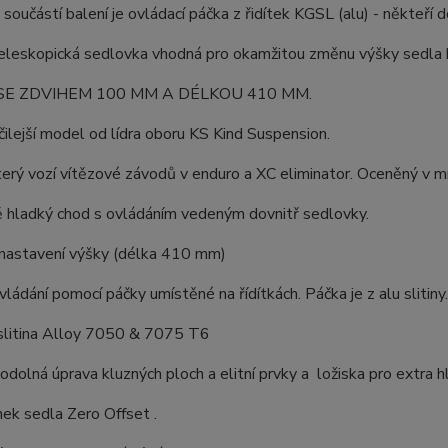
oučástí balení je ovládací páčka z řidítek KGSL (alu) - někteří 
eleskopická sedlovka vhodná pro okamžitou změnu výšky sedla bez
SE ZDVIHEM 100 MM A DÉLKOU 410 MM.
ilejší model od lídra oboru KS Kind Suspension.
erý vozí vítězové závodů v enduro a XC eliminator. Oceněný v m
 hladký chod s ovládáním vedeným dovnitř sedlovky.
astavení výšky (délka 410 mm)
ládání pomocí páčky umístěné na řídítkách. Páčka je z alu slitiny.
:slitina Alloy 7050 & 7075 T6
 odolná úprava kluzných ploch a elitní prvky a ložiska pro extra 
mek sedla Zero Offset .