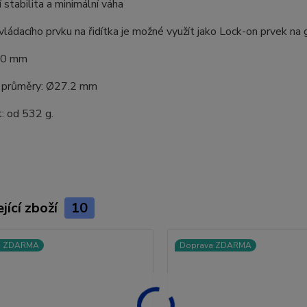
 stabilita a minimální váha
vládacího prvku na řidítka je možné využít jako Lock-on prvek na g
10 mm
é průměry: Ø27.2 mm
:
od 532 g.
jící zboží
10
a ZDARMA
Doprava ZDARMA