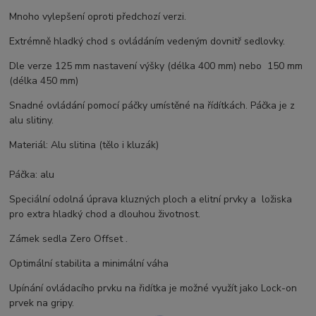
Mnoho vylepšení oproti předchozí verzi.
Extrémně hladký chod s ovládáním vedeným dovnitř sedlovky.
Dle verze 125 mm nastavení výšky (délka 400 mm) nebo 150 mm
(délka 450 mm)
Snadné ovládání pomocí páčky umístěné na řídítkách. Páčka je z
alu slitiny.
Materiál: Alu slitina (tělo i kluzák)
Páčka: alu
Speciální odolná úprava kluzných ploch a elitní prvky a ložiska
pro extra hladký chod a dlouhou životnost.
Zámek sedla Zero Offset .
Optimální stabilita a minimální váha
Upínání ovládacího prvku na řidítka je možné využít jako Lock-on
prvek na gripy.