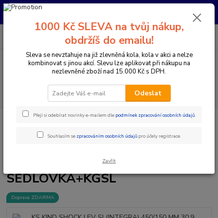
Pro nachystání kola / doplňků na prodejně si prosím zavolejte dopředu.
Děkujeme
1000 Kč SLEVA na tvůj nákup,
0
ks
+420 733 792 733
CZK
obdržíš do emailu!
za
0 Kč
PO-PÁ 10:00-17:00 | SO: 9:00-12:00
Sleva se nevztahuje na již zlevněná kola, kola v akci a nelze
kombinovat s jinou akcí. Slevu lze aplikovat při nákupu na
Menu
nezlevněné zboží nad 15.000 Kč s DPH.
Hledat
Odeslat
Přeji si odebírat novinky e-mailem dle
podmínek zpracování osobních údajů
.
Úvod
Komponenty na kolo
Sedlovky
Teleskopické sedlovky
KS
KIND SHOCK LEV SI (INTEGRA) 450/150 MM 30,9 SEDLOVKA+KGSL
Souhlasím se
zpracováním osobních údajů
pro účely registrace.
KS KIND SHOCK LEV SI
(INTEGRA) 450/150 MM 30,9
Zavřít
SEDLOVKA+KGSL
Doprava ZDARMA