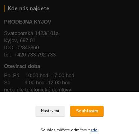
Kde nás najdete
PRODEJNA KYJOV
Svatoborská 1423/101a
Kyjov, 697 01
IČO: 02343860
tel.: +420 733 792 733
Otevírací doba
Po–Pá 10:00 hod -17:00 hod
So
9:00 hod -12:00 hod
nebo dle telefonické domluvy
IČO: 02343860
tel.: +420 733 792 733
Souhlasím
Nastavení
email:
top.cyklo@seznam.cz
Souhlas můžete odmítnout
zde
.