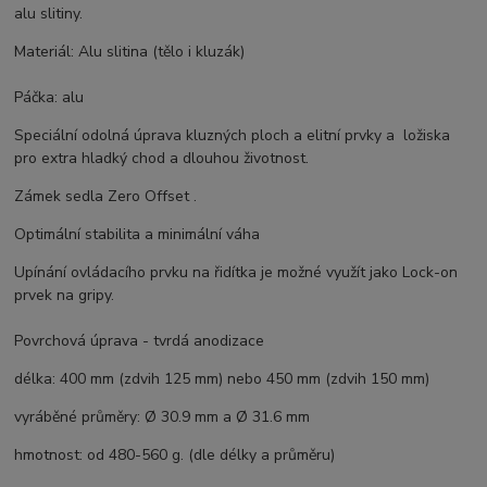
alu slitiny.
Materiál: Alu slitina (tělo i kluzák)
Páčka: alu
Speciální odolná úprava kluzných ploch a elitní prvky a ložiska
pro extra hladký chod a dlouhou životnost.
Zámek sedla Zero Offset .
Optimální stabilita a minimální váha
Upínání ovládacího prvku na řidítka je možné využít jako Lock-on
prvek na gripy.
Povrchová úprava - tvrdá anodizace
délka: 400 mm (zdvih 125 mm) nebo 450 mm (zdvih 150 mm)
vyráběné průměry: Ø 30.9 mm a Ø 31.6 mm
hmotnost:
od 480-560 g. (dle délky a průměru)