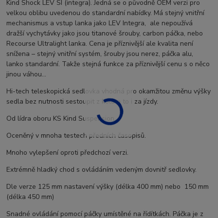
Kind Shock LEV SI (integra). Jedná se o původně OEM verzi pro
velkou oblibu uvedenou do standardní nabídky. Má stejný vnitřní
mechanismus a vstup lanka jako LEV Integra, ale nepoužívá
dražší vychytávky jako jsou titanové šrouby, carbon páčka, nebo
Recourse Ultralight lanka. Cena je příznivější ale kvalita není
snížena – stejný vnitřní systém, šrouby jsou nerez, páčka alu,
lanko standardní. Takže stejná funkce za příznivější cenu s o něco
jinou váhou...
Hi-tech teleskopická sedlovka vhodná pro okamžitou změnu výšky
sedla bez nutnosti sestoupit z kola a to i za jízdy.
Od lídra oboru KS Kind Suspension.
Oceněný v mnoha testech předních časopisů.
Mnoho vylepšení oproti předchozí verzi.
Extrémně hladký chod s ovládáním vedeným dovnitř sedlovky.
Dle verze 125 mm nastavení výšky (délka 400 mm) nebo 150 mm
(délka 450 mm)
Snadné ovládání pomocí páčky umístěné na řídítkách. Páčka je z