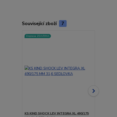
Související zboží
7
Doprava ZDARMA
Doprava ZD
KS KIND SHOCK LEV INTEGRA XL 490/175
KS KIND SH