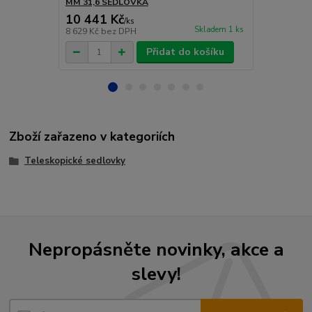
MM 31,6 SEDLOVKA
30,9 SEDLO
10 441 Kč
9 490 Kč
/
ks
Skladem 1 ks
8 629 Kč
bez DPH
7 843 Kč
bez
Přidat do košíku
Zboží zařazeno v kategoriích
Teleskopické sedlovky
Nepropásněte novinky, akce a
slevy!