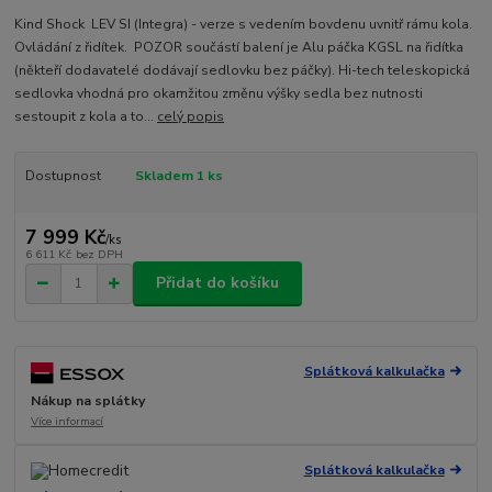
Kind Shock LEV SI (Integra) - verze s vedením bovdenu uvnitř rámu kola.
Ovládání z řidítek. POZOR součástí balení je Alu páčka KGSL na řidítka
(někteří dodavatelé dodávají sedlovku bez páčky). Hi-tech teleskopická
sedlovka vhodná pro okamžitou změnu výšky sedla bez nutnosti
sestoupit z kola a to...
celý popis
Dostupnost
Skladem 1 ks
7 999 Kč
/
ks
6 611 Kč
bez DPH
Přidat do košíku
Splátková kalkulačka
Nákup na splátky
Více informací
Splátková kalkulačka