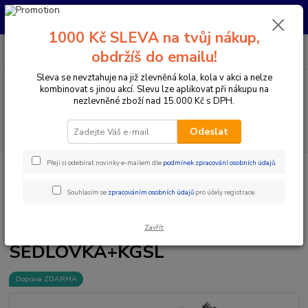
Pro nachystání kola / doplňků na prodejně si prosím zavolejte dopředu.
Děkujeme
1000 Kč SLEVA na tvůj nákup,
0
ks
+420 733 792 733
CZK
obdržíš do emailu!
za
0 Kč
PO-PÁ 10:00-17:00 | SO: 9:00-12:00
Sleva se nevztahuje na již zlevněná kola, kola v akci a nelze
kombinovat s jinou akcí. Slevu lze aplikovat při nákupu na
Menu
nezlevněné zboží nad 15.000 Kč s DPH.
Hledat
Odeslat
Přeji si odebírat novinky e-mailem dle
podmínek zpracování osobních údajů
.
Úvod
Komponenty na kolo
Sedlovky
Teleskopické sedlovky
KS
KIND SHOCK LEV SI (INTEGRA) 450/150 MM 31,6 SEDLOVKA+KGSL
Souhlasím se
zpracováním osobních údajů
pro účely registrace.
KS KIND SHOCK LEV SI
(INTEGRA) 450/150 MM 31,6
Zavřít
SEDLOVKA+KGSL
Doprava ZDARMA