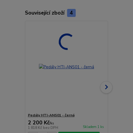
Související zboží
4
Pedály HTI-ANS01 - černá
Pedály HTI-
2 200 Kč
2 200 Kč
/
ks
Skladem 1 ks
1 818 Kč
bez DPH
1 818 Kč
bez