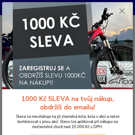
Pro nachystání kola / doplňků na prodejně si prosím zavolejte dopředu.
Děkujeme
0
ks
+420 733 792 733
CZK
za
0 Kč
PO-PÁ 10:00-17:00 | SO: 9:00-12:00
Menu
Hledat
Úvod
Komponenty na kolo
Pedály
MTB / Enduro / Trail
Pedály
HTI-ANS01 - červená
Pedály HTI-ANS01 - červená
1000 Kč SLEVA na tvůj nákup,
obdržíš do emailu!
Sleva se nevztahuje na již zlevněná kola, kola v akci a nelze
kombinovat s jinou akcí. Slevu lze aplikovat při nákupu na
nezlevněné zboží nad 15.000 Kč s DPH.