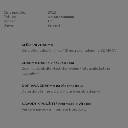
Číslo produktu:
3713
EAN kód:
4715872480688
Výrobce:
HT
Barva:
červená
SEŘÍZENÍ ZDARMA
Kolo před odesláním seřídíme a zkontolujeme ZDARMA
ZDARMA DÁREK k nákupu kola
Zdarma dárek dle vlastního výběru / fotografie kola je
ilustrativní
DOPRAVA ZDARMA na všechna kola
Doba doručení je od 2 dní, dle typu objednávky
NÁVODY K POUŽITÍ / informace o výrobci
Veškeré návody a informace k produktu.