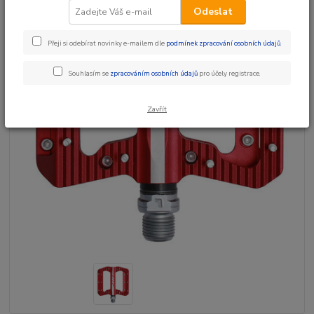
Odeslat
Přeji si odebírat novinky e-mailem dle
podmínek zpracování osobních údajů
.
Souhlasím se
zpracováním osobních údajů
pro účely registrace.
Zavřít