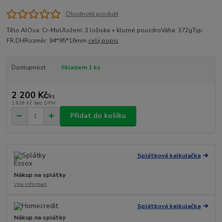
Ohodnotit produkt
Tělo AlOsa: Cr-MoUložení: 3 ložiska + kluzné pouzdroVáha: 372gTyp:
FR,DHRozměr: 94*95*16mm
celý popis
Dostupnost
Skladem 1 ks
2 200 Kč
/
ks
1 818 Kč
bez DPH
Přidat do košíku
Splátková kalkulačka
Nákup na splátky
Více informací
Splátková kalkulačka
Nákup na splátky