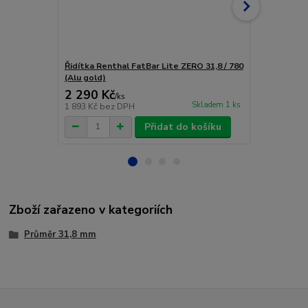
Řidítka Renthal FatBar Lite ZERO 31,8 / 780
Řidítka Rent
(Alu gold)
2 290 Kč
2 290 Kč
/
ks
Skladem 1 ks
1 893 Kč
bez DPH
1 893 Kč
bez
Přidat do košíku
Zboží zařazeno v kategoriích
Průměr 31,8 mm