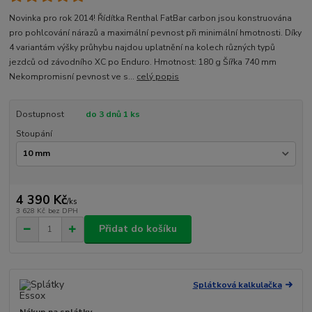
Novinka pro rok 2014! Řídítka Renthal FatBar carbon jsou konstruována
pro pohlcování nárazů a maximální pevnost při minimální hmotnosti. Díky
4 variantám výšky průhybu najdou uplatnění na kolech různých typů
jezdců od závodního XC po Enduro. Hmotnost: 180 g Šířka 740 mm
Nekompromisní pevnost ve s...
celý popis
Dostupnost
do 3 dnů 1 ks
Stoupání
4 390 Kč
/
ks
3 628 Kč
bez DPH
Přidat do košíku
Splátková kalkulačka
Nákup na splátky