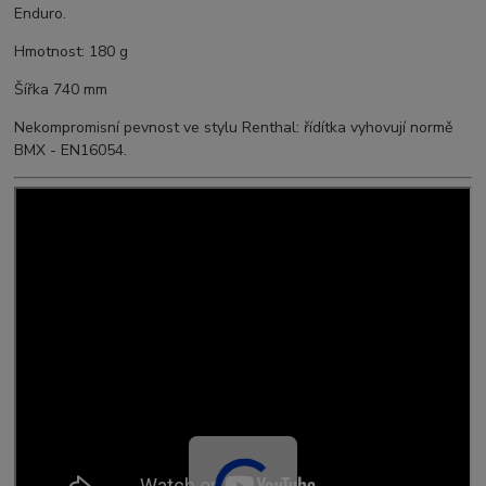
Enduro.
Hmotnost: 180 g
Šířka 740 mm
Nekompromisní pevnost ve stylu Renthal: řídítka vyhovují normě
BMX - EN16054.