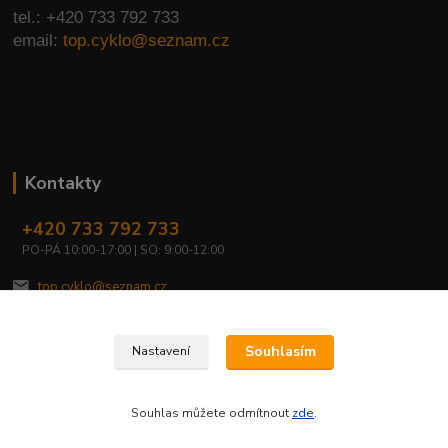
tel.: +420 733 792 733
email:
top.cyklo@seznam.cz
Kontakty
+420 733 792 733
PO-PÁ 10:00-17:00 | SO: 9:00-12:00
top.cyklo@seznam.cz
Souhlasím
Nastavení
Souhlas můžete odmítnout
zde
.
Vytvořeno na
Eshop-rychle.cz