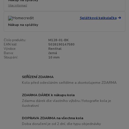
Více informací
Splátková kalkulačka
Nákup na splátky
Číslo produktu:
M128-01-BK
EAN kód:
5026190147580
Výrobce:
Renthal
Barva:
černá
Stoupání:
10 mm
SEŘÍZENÍ ZDARMA
Kolo před odesláním seřídíme a zkontolujeme ZDARMA
ZDARMA DÁREK k nákupu kola
Zdarma dárek dle vlastního výběru / fotografie kola je
ilustrativní
DOPRAVA ZDARMA na všechna kola
Doba doručení je od 2 dní, dle typu objednávky