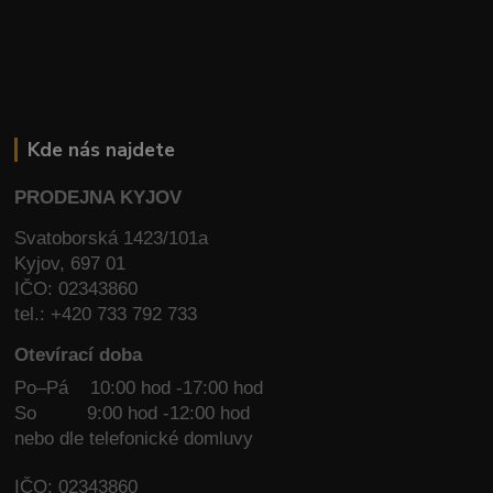
Kde nás najdete
PRODEJNA KYJOV
Svatoborská 1423/101a
Kyjov, 697 01
IČO: 02343860
tel.: +420 733 792 733
Otevírací doba
Po–Pá 10:00 hod -17:00 hod
So
9:00 hod -12:00 hod
nebo dle telefonické domluvy
IČO: 02343860