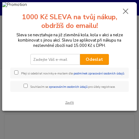
Pro nachystání kola / doplňků na prodejně si prosím zavolejte dopředu.
Děkujeme
1000 Kč SLEVA na tvůj nákup,
0
ks
+420 733 792 733
CZK
obdržíš do emailu!
za
0 Kč
PO-PÁ 10:00-17:00 | SO: 9:00-12:00
Sleva se nevztahuje na již zlevněná kola, kola v akci a nelze
kombinovat s jinou akcí. Slevu lze aplikovat při nákupu na
Menu
nezlevněné zboží nad 15.000 Kč s DPH.
Hledat
Odeslat
Přeji si odebírat novinky e-mailem dle
podmínek zpracování osobních údajů
.
Úvod
Komponenty na kolo
Řídítka
Průměr 31,8 mm
Řidítka
Renthal FatBar Lite Carbon 31,8 / 740
Souhlasím se
zpracováním osobních údajů
pro účely registrace.
Řidítka Renthal FatBar Lite
Carbon 31,8 / 740
Zavřít