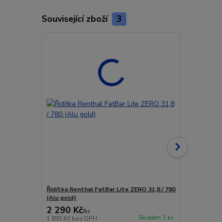
Související zboží
3
Řidítka Renthal FatBar Lite ZERO 31,8 / 780
Řidítka Rent
(Alu gold)
2 290 Kč
2 290 Kč
/
ks
Skladem 1 ks
1 893 Kč
bez DPH
1 893 Kč
bez