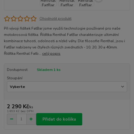
Ohodnotit produkt
Při vývoji řídítek FatBar jsme využili technologie používané pro naše
motokrosová řídítka. Řídítka Renthal FatBar charakterizuje ultimátní
kombinace tuhosti, odolnosti a nízké váhy. Dle filosofie Renthal, jsou i
FatBar nabízeny ve čtyřech různých zvednutích - 10, 20, 30 a 40mm.
Řídítka Renthal Fatb...
celý popis
Dostupnost
Skladem 1 ks
Stoupání
2 290 Kč
/
ks
1 893 Kč
bez DPH
Přidat do košíku