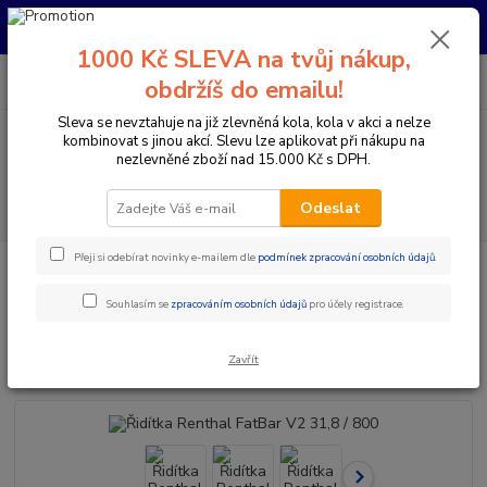
Pro nachystání kola / doplňků na prodejně si prosím zavolejte dopředu.
Děkujeme
1000 Kč SLEVA na tvůj nákup,
0
ks
+420 733 792 733
CZK
obdržíš do emailu!
za
0 Kč
PO-PÁ 10:00-17:00 | SO: 9:00-12:00
Sleva se nevztahuje na již zlevněná kola, kola v akci a nelze
kombinovat s jinou akcí. Slevu lze aplikovat při nákupu na
Menu
nezlevněné zboží nad 15.000 Kč s DPH.
Hledat
Odeslat
Přeji si odebírat novinky e-mailem dle
podmínek zpracování osobních údajů
.
Úvod
Komponenty na kolo
Řídítka
Průměr 31,8 mm
Řidítka
Renthal FatBar V2 31,8 / 800
Souhlasím se
zpracováním osobních údajů
pro účely registrace.
Řidítka Renthal FatBar V2 31,8 /
800
Zavřít