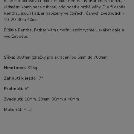
naše motokrosová řídítka. Řídítka Renthal FatBar charakterizuje
ultimátní kombinace tuhosti, odolnosti a nízké váhy. Dle filosofie
Renthal, jsou i FatBar nabízeny ve čtyřech různých zvednutích -
10, 20, 30 a 40mm.
Řídítka Renthal Fatbar Vám umožní jezdit rychleji, skákat dále a
vydržet déle.
Šířka:
800mm (znažky pro zkrácení po 5mm do 700mm)
Hmotnost:
315g
Zahnutí k jezdci:
7°
Prohnutí:
5°
Zvednutí:
10mm, 20mm, 30mm a 40mm
Materiál:
ALU