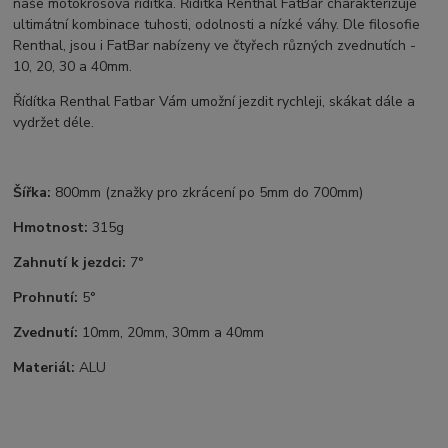
naše motokrosová řídítka. Řídítka Renthal FatBar charakterizuje
ultimátní kombinace tuhosti, odolnosti a nízké váhy. Dle filosofie
Renthal, jsou i FatBar nabízeny ve čtyřech různých zvednutích -
10, 20, 30 a 40mm.
Řídítka Renthal Fatbar Vám umožní jezdit rychleji, skákat dále a
vydržet déle.
Šířka:
800mm (znažky pro zkrácení po 5mm do 700mm)
Hmotnost:
315g
Zahnutí k jezdci:
7°
Prohnutí:
5°
Zvednutí:
10mm, 20mm, 30mm a 40mm
Materiál:
ALU