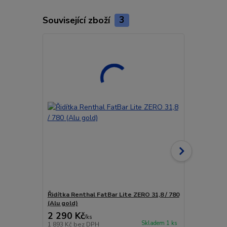
Související zboží
3
Řidítka Renthal FatBar Lite ZERO 31,8 / 780
Řidítka Rent
(Alu gold)
2 290 Kč
2 290 Kč
/
ks
Skladem 1 ks
1 893 Kč
bez DPH
1 893 Kč
bez