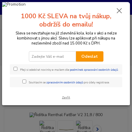
Pro nachystání kola / doplňků na prodejně si prosím zavolejte dopředu.
Děkujeme
1000 Kč SLEVA na tvůj nákup,
0
ks
+420 733 792 733
CZK
obdržíš do emailu!
za
0 Kč
PO-PÁ 10:00-17:00 | SO: 9:00-12:00
Sleva se nevztahuje na již zlevněná kola, kola v akci a nelze
kombinovat s jinou akcí. Slevu lze aplikovat při nákupu na
Menu
nezlevněné zboží nad 15.000 Kč s DPH.
Hledat
Odeslat
Přeji si odebírat novinky e-mailem dle
podmínek zpracování osobních údajů
.
Úvod
Komponenty na kolo
Řídítka
Průměr 31,8 mm
Řidítka
Renthal FatBar V2 31,8 / 800
Souhlasím se
zpracováním osobních údajů
pro účely registrace.
Řidítka Renthal FatBar V2 31,8 /
800
Zavřít