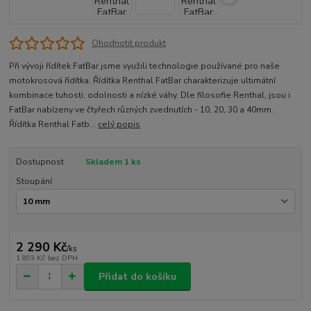
Ohodnotit produkt
Při vývoji řídítek FatBar jsme využili technologie používané pro naše
motokrosová řídítka. Řídítka Renthal FatBar charakterizuje ultimátní
kombinace tuhosti, odolnosti a nízké váhy. Dle filosofie Renthal, jsou i
FatBar nabízeny ve čtyřech různých zvednutích - 10, 20, 30 a 40mm.
Řídítka Renthal Fatb...
celý popis
Dostupnost
Skladem 1 ks
Stoupání
2 290 Kč
/
ks
1 893 Kč
bez DPH
Přidat do košíku