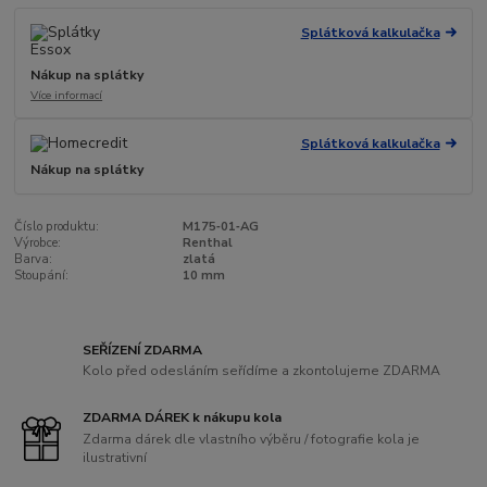
Splátková kalkulačka
Nákup na splátky
Více informací
Splátková kalkulačka
Nákup na splátky
Číslo produktu:
M175‑01‑AG
Výrobce:
Renthal
Barva:
zlatá
Stoupání:
10 mm
SEŘÍZENÍ ZDARMA
Kolo před odesláním seřídíme a zkontolujeme ZDARMA
ZDARMA DÁREK k nákupu kola
Zdarma dárek dle vlastního výběru / fotografie kola je
ilustrativní