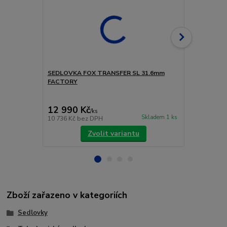
SEDLOVKA FOX TRANSFER SL 31.6mm
Sedlovka M
FACTORY
průměr 31,6
125mm
4 490 Kč
12 990 Kč
4 300 Kč
/
ks
Skladem 1 ks
10 736 Kč
bez DPH
3 554 Kč
bez
Zvolit variantu
Zboží zařazeno v kategoriích
Sedlovky