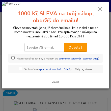
Pro nachystání kola / doplňků na prodejně si prosím zavolejte dopředu.
Děkujeme
1000 Kč SLEVA na tvůj nákup,
0
ks
+420 733 792 733
CZK
obdržíš do emailu!
za
0 Kč
PO-PÁ 10:00-17:00 | SO: 9:00-12:00
Sleva se nevztahuje na již zlevněná kola, kola v akci a nelze
kombinovat s jinou akcí. Slevu lze aplikovat při nákupu na
Menu
nezlevněné zboží nad 15.000 Kč s DPH.
Hledat
Odeslat
Přeji si odebírat novinky e-mailem dle
podmínek zpracování osobních údajů
.
Úvod
Komponenty na kolo
Sedlovky
Teleskopické sedlovky
SEDLOVKA FOX TRANSFER SL 31.6mm FACTORY
Souhlasím se
zpracováním osobních údajů
pro účely registrace.
SEDLOVKA FOX TRANSFER SL
31.6mm FACTORY
Zavřít
Novinka