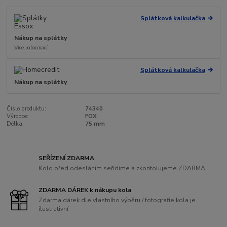
Splátková kalkulačka
Nákup na splátky
Více informací
Splátková kalkulačka
Nákup na splátky
Číslo produktu:
74340
Výrobce:
FOX
Délka:
75 mm
SEŘÍZENÍ ZDARMA
Kolo před odesláním seřídíme a zkontolujeme ZDARMA
ZDARMA DÁREK k nákupu kola
Zdarma dárek dle vlastního výběru / fotografie kola je
ilustrativní