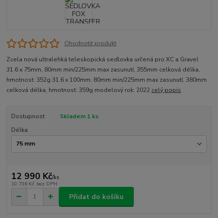
Ohodnotit produkt
Zcela nová ultralehká teleskopická sedlovka určená pro XC a Gravel
31.6 x 75mm, 80mm min/225mm max zasunutí, 355mm celková délka,
hmotnost: 352g 31.6 x 100mm, 80mm min/225mm max zasunutí, 380mm
celková délka, hmotnost: 359g modelový rok: 2022
celý popis
Dostupnost
Skladem 1 ks
Délka
12 990 Kč
/
ks
10 736 Kč
bez DPH
Přidat do košíku