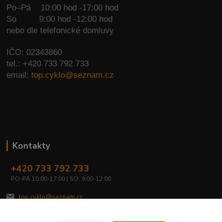
Po–Pá 10:00 hod -17:00 hod
So
9:00 hod -12:00 hod
nebo dle telefonické domluvy
IČO: 02343860
tel.: +420 733 792 733
email:
top.cyklo@seznam.cz
Kontakty
+420 733 792 733
PO-PÁ 10:00-17:00 | SO: 9:00-12:00
top.cyklo@seznam.cz