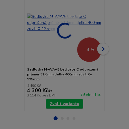
- 4 %
Sedlovka M-WAVE Levitate C odpružená
SEDLOVKA 
průměr 31,6mm délka 400mm zdvih 0-
LEVITATE C
125mm
4 490 Kč
4 300 Kč
4 790 Kč
/
ks
Skladem 1 ks
3 554 Kč
bez DPH
3 959 Kč
bez
Zvolit variantu