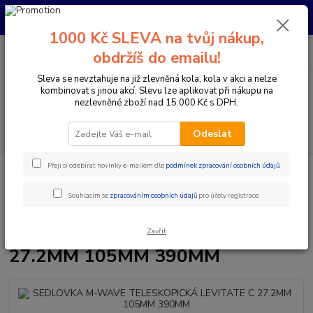
Pro nachystání kola / doplňků na prodejně si prosím zavolejte dopředu.
Děkujeme
1000 Kč SLEVA na tvůj nákup,
0
ks
+420 733 792 733
CZK
obdržíš do emailu!
za
0 Kč
PO-PÁ 10:00-17:00 | SO: 9:00-12:00
Sleva se nevztahuje na již zlevněná kola, kola v akci a nelze
kombinovat s jinou akcí. Slevu lze aplikovat při nákupu na
Menu
nezlevněné zboží nad 15.000 Kč s DPH.
Hledat
Odeslat
Přeji si odebírat novinky e-mailem dle
podmínek zpracování osobních údajů
.
Úvod
Komponenty na kolo
Sedlovky
Teleskopické sedlovky
SEDLOVKA M-WAVE TELESKOPICKÁ LEVITATE C 27.2MM 105MM 390MM
Souhlasím se
zpracováním osobních údajů
pro účely registrace.
SEDLOVKA M-WAVE
TELESKOPICKÁ LEVITATE C
Zavřít
27.2MM 105MM 390MM