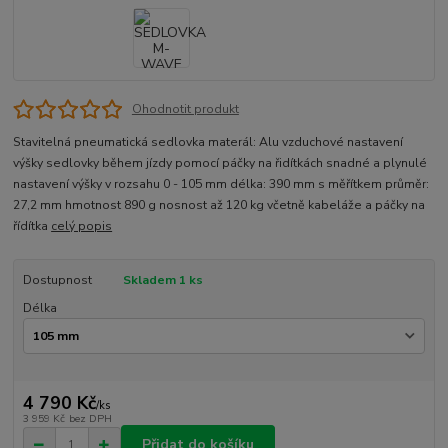
Ohodnotit produkt
Stavitelná pneumatická sedlovka materál: Alu vzduchové nastavení
výšky sedlovky během jízdy pomocí páčky na řidítkách snadné a plynulé
nastavení výšky v rozsahu 0 - 105 mm délka: 390 mm s měřítkem průměr:
27,2 mm hmotnost 890 g nosnost až 120 kg včetně kabeláže a páčky na
řídítka
celý popis
Dostupnost
Skladem 1 ks
Délka
4 790 Kč
/
ks
3 959 Kč
bez DPH
Přidat do košíku