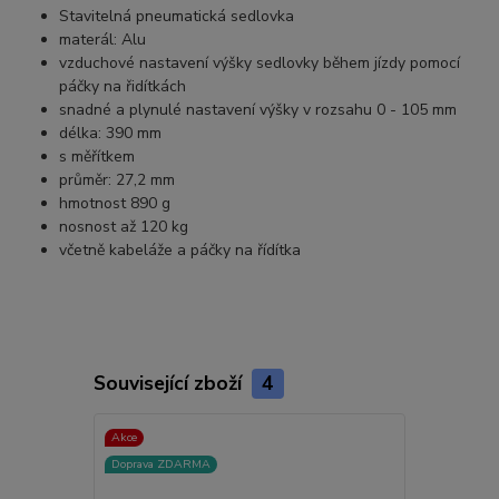
Stavitelná pneumatická sedlovka
materál: Alu
vzduchové nastavení výšky sedlovky během jízdy pomocí
páčky na řidítkách
snadné a plynulé nastavení výšky v rozsahu 0 - 105 mm
délka: 390 mm
s měřítkem
průměr: 27,2 mm
hmotnost 890 g
nosnost až 120 kg
včetně kabeláže a páčky na řídítka
Související zboží
4
Akce
Doprava ZD
Doprava ZDARMA