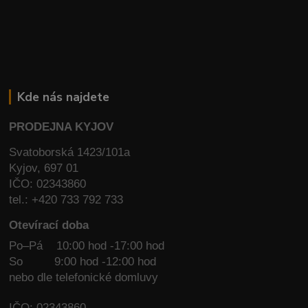
Kde nás najdete
PRODEJNA KYJOV
Svatoborská 1423/101a
Kyjov, 697 01
IČO: 02343860
tel.: +420 733 792 733
Otevírací doba
Po–Pá 10:00 hod -17:00 hod
So
9:00 hod -12:00 hod
nebo dle telefonické domluvy
IČO: 02343860