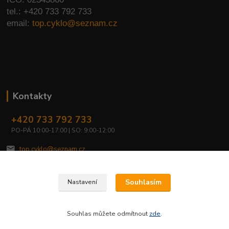
tel.: +420 733 792 733
email:
top.cyklo@seznam.cz
Kontakty
+420 733 792 733
PO-PÁ 10:00-17:00 | SO: 9:00-12:00
top.cyklo@seznam.cz
Souhlasím
Nastavení
Souhlas můžete odmítnout
zde
.
Vytvořeno na
Eshop-rychle.cz