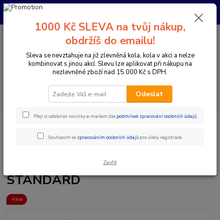
Pro nachystání kola / doplňků na prodejně si prosím zavolejte dopředu.
Děkujeme
1000 Kč SLEVA na tvůj nákup,
0
ks
+420 733 792 733
CZK
obdržíš do emailu!
za
0 Kč
PO-PÁ 10:00-17:00 | SO: 9:00-12:00
Sleva se nevztahuje na již zlevněná kola, kola v akci a nelze
kombinovat s jinou akcí. Slevu lze aplikovat při nákupu na
Menu
nezlevněné zboží nad 15.000 Kč s DPH.
Hledat
Odeslat
Přeji si odebírat novinky e-mailem dle
podmínek zpracování osobních údajů
.
Úvod
Doplňky a helmy
Brýle
SPORTOVNÍ SLUNEČNÍ BRÝLE R2
RACER AT063P/PH - STANDARD
Souhlasím se
zpracováním osobních údajů
pro účely registrace.
SPORTOVNÍ SLUNEČNÍ BRÝLE
R2 RACER AT063P/PH -
Zavřít
STANDARD
Akce