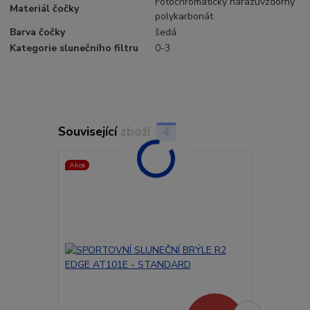
Fotochromatický nárazuvzdorný
Materiál čočky
polykarbonát
Barva čočky
šedá
Kategorie slunečního filtru
0-3
Související zboží
4
Akce