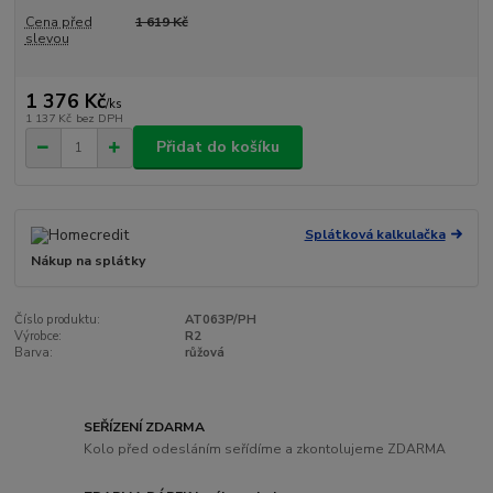
Cena před
1 619 Kč
slevou
1 376 Kč
/
ks
1 137 Kč
bez DPH
Přidat do košíku
Splátková kalkulačka
Nákup na splátky
Číslo produktu:
AT063P/PH
Výrobce:
R2
Barva:
růžová
SEŘÍZENÍ ZDARMA
Kolo před odesláním seřídíme a zkontolujeme ZDARMA