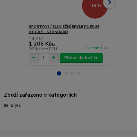
- 15 %
SPORTOVNÍ SLUNEČNÍ BRÝLE R2 EDGE
SPORTOVNÍ 
AT101E - STANDARD
AT098I - S
1 419 Kč
1 206 Kč
2 019 Kč
/
ks
Skladem 1 ks
997 Kč
bez DPH
1 669 Kč
bez
Přidat do košíku
Zboží zařazeno v kategoriích
Brýle