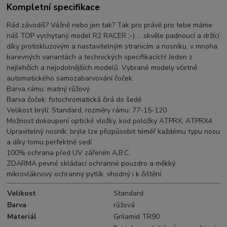
Kompletní specifikace
Rád závodíš? Vážně nebo jen tak? Tak pro právě pro tebe máme
náš TOP vychytaný model R2 RACER ;-) ... skvěle padnoucí a držící
díky protiskluzovým a nastavitelným stranicím a nosníku, v mnoha
barevných variantách a technických specifikacích! Jeden z
nejlehčích a nejodolnějších modelů. Vybrané modely včetně
automatického samozabarvování čoček.
Barva rámu: matný růžový
Barva čoček: fotochromatická čirá do šedé
Velikost brýlí: Standard, rozměry rámu: 77-15-120
Možnost dokoupení optické vložky, kod položky ATPRX, ATPRX4
Upravitelný nosník: brýle lze přizpůsobit téměř každému typu nosu
a díky tomu perfektně sedí
100% ochrana před UV zářením A,B,C.
ZDARMA pevné skládací ochranné pouzdro a měkký
mikrovláknový ochranný pytlík, vhodný i k čištění.
Velikost
Standard
Barva
růžová
Materiál
Grilamid TR90