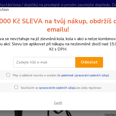
hystání kola / doplňků na prodejně si prosím zavolejte dopředu. 
í podmínky
Kontakty
Reklamace
Ochrana soukromí
Články
000 Kč SLEVA na tvůj nákup, obdržíš 
Nevíte
emailu!
Hledat
+420
PO-PÁ 
va se nevztahuje na již zlevněná kola, kola v akci a nelze kombinov
ou akcí. Slevu lze aplikovat při nákupu na nezlevněné zboží nad 15
Kč s DPH.
omponenty na kolo
Sedlovky
Teleskopické sedlovky
Teleskopi
Odeslat
skopická sedlovka Tranz x Cavo-
Přeji si odebírat novinky e-mailem dle
podmínek zpracování osobních údajů
.
mm, zdvih 150mm
Souhlasím se
zpracováním osobních údajů
pro účely registrace.
telesk
Zavřít
70751p
nastav