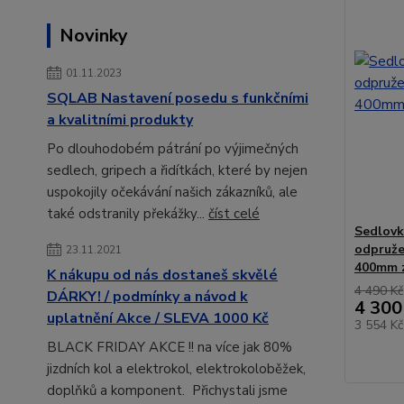
Novinky
01.11.2023
SQLAB Nastavení posedu s funkčními
a kvalitními produkty
Po dlouhodobém pátrání po výjimečných
sedlech, gripech a řidítkách, které by nejen
uspokojily očekávání našich zákazníků, ale
také odstranily překážky...
číst celé
Sedlovk
odpruže
23.11.2021
400mm 
K nákupu od nás dostaneš skvělé
4 490 Kč
DÁRKY! / podmínky a návod k
4 300
uplatnění Akce / SLEVA 1000 Kč
3 554 K
BLACK FRIDAY AKCE !! na více jak 80%
jizdních kol a elektrokol, elektrokoloběžek,
doplňků a komponent. Přichystali jsme