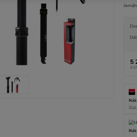
černáh
Dos
Dél
5 
4 3
Nák
Více
Nák