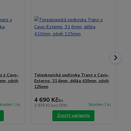
z x Cavo-
Teleskopická sedlovka Tranz x Cavo-
Te
mm, zdvih
Esterno, 31,6mm, délka 410mm, zdvih
In
125mm
15
4 690 Kč
5 
/
ks
kladem 1 ks
Skladem 1 ks
3 876 Kč
bez DPH
4 
Zvolit variantu