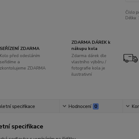
Číslo p
Délka:
ZDARMA DÁREK k
SEŘÍZENÍ ZDARMA
nákupu kola
Kolo před odesláním
Zdarma dárek dle
seřídíme a
vlastního výběru /
zkontolujeme ZDARMA
fotografie kola je
ilustrativní
etní specifikace
Hodnocení
0
Ko
tní specifikace
cká sedlovka s vypínáním na řídítku