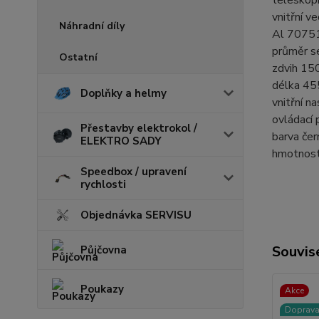
vnitřní v
Náhradní díly
Al 7075
průměr s
Ostatní
zdvih 1
délka 4
Doplňky a helmy
vnitřní n
ovládací 
Přestavby elektrokol /
barva čer
ELEKTRO SADY
hmotnost
Speedbox / upravení
rychlosti
Objednávka SERVISU
Souvise
Půjčovna
Poukazy
Akce
Doprav