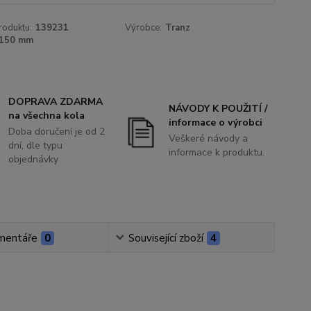
roduktu:
139231
Výrobce:
Tranz
150 mm
DOPRAVA ZDARMA
NÁVODY K POUŽITÍ /
na všechna kola
informace o výrobci
Doba doručení je od 2
Veškeré návody a
dní, dle typu
informace k produktu.
objednávky
mentáře
0
Související zboží
4