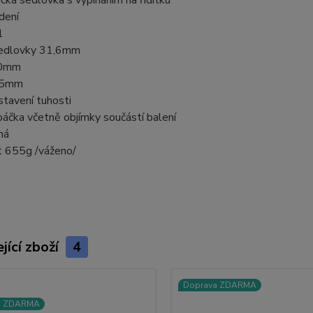
edení
1
edlovky 31,6mm
50mm
55mm
astavení tuhosti
páčka včetně objímky součástí balení
ná
 655g /váženo/
jící zboží
4
Doprava ZDARMA
a ZDARMA