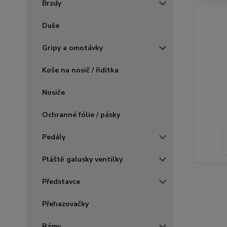
Brzdy
Duše
Gripy a omotávky
Koše na nosič / řidítka
Nosiče
Ochranné fólie / pásky
Pedály
Pláště galusky ventilky
Představce
Přehazovačky
Rámy