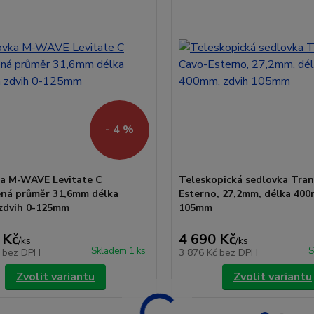
- 4 %
a M-WAVE Levitate C
Teleskopická sedlovka Tran
ná průměr 31,6mm délka
Esterno, 27,2mm, délka 400
zdvih 0-125mm
105mm
 Kč
4 690 Kč
/
ks
/
ks
Skladem 1 ks
S
č
bez DPH
3 876 Kč
bez DPH
Zvolit variantu
Zvolit variantu