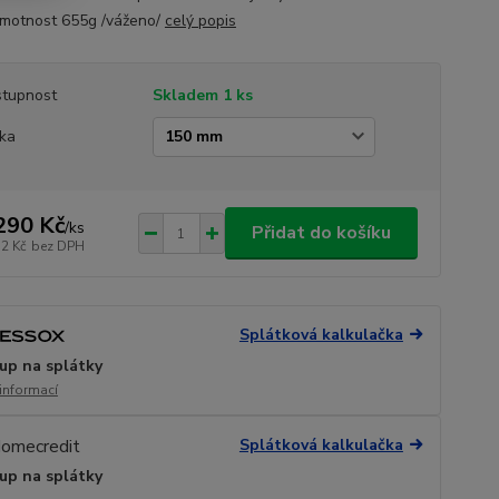
motnost 655g /váženo/
celý popis
tupnost
Skladem 1 ks
ka
290 Kč
/
ks
Přidat do košíku
72 Kč
bez DPH
Splátková kalkulačka
up na splátky
 informací
Splátková kalkulačka
up na splátky