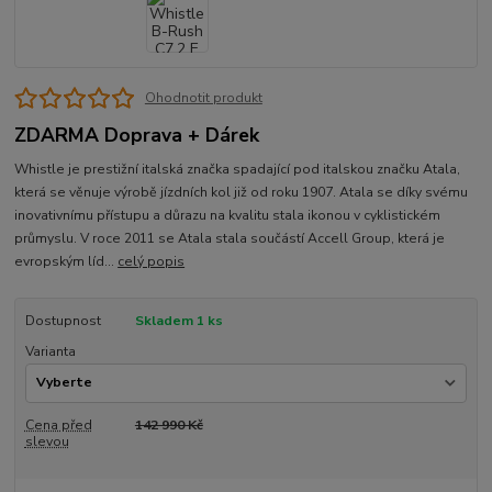
Ohodnotit produkt
ZDARMA Doprava + Dárek
Whistle je prestižní italská značka spadající pod italskou značku Atala,
která se věnuje výrobě jízdních kol již od roku 1907. Atala se díky svému
inovativnímu přístupu a důrazu na kvalitu stala ikonou v cyklistickém
průmyslu. V roce 2011 se Atala stala součástí Accell Group, která je
evropským líd...
celý popis
Dostupnost
Skladem 1 ks
Varianta
Cena před
142 990 Kč
slevou