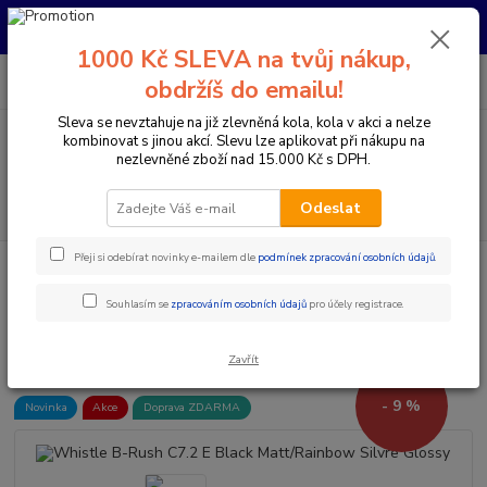
Pro nachystání kola / doplňků na prodejně si prosím zavolejte dopředu.
Děkujeme
1000 Kč SLEVA na tvůj nákup,
0
ks
+420 733 792 733
CZK
obdržíš do emailu!
za
0 Kč
PO-PÁ 10:00-17:00 | SO: 9:00-12:00
Sleva se nevztahuje na již zlevněná kola, kola v akci a nelze
kombinovat s jinou akcí. Slevu lze aplikovat při nákupu na
Menu
nezlevněné zboží nad 15.000 Kč s DPH.
Hledat
Odeslat
Přeji si odebírat novinky e-mailem dle
podmínek zpracování osobních údajů
.
Úvod
Elektrokola
Horská elektrokola
Celoodpružená elektrokola 29"
Whistle B-Rush C7.2 E Black Matt/Rainbow Silvre Glossy
Souhlasím se
zpracováním osobních údajů
pro účely registrace.
Whistle B-Rush C7.2 E Black
Matt/Rainbow Silvre Glossy
Zavřít
- 9 %
Novinka
Akce
Doprava ZDARMA