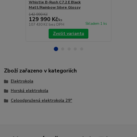
Whistle B-Rush C7.2 E Black
Whistle B-R
Matt/Rainbow Silvre Glossy
Glossy
142 990 Kč
141 990 Kč
129 990 Kč
129 990
/
ks
Skladem 1 ks
107 430 Kč
bez DPH
107 430 Kč
b
Zvolit variantu
Zboží zařazeno v kategoriích
Elektrokola
Horská elektrokola
Celoodpružená elektrokola 29"