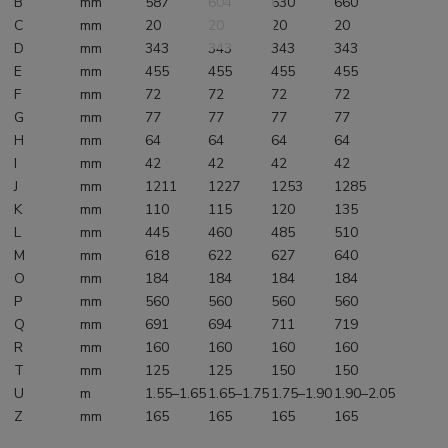
B
mm
587
604
630
660
C
mm
20
20
20
20
D
mm
343
343
343
343
E
mm
455
455
455
455
F
mm
72
72
72
72
G
mm
77
77
77
77
H
mm
64
64
64
64
I
mm
42
42
42
42
J
mm
1211
1227
1253
1285
K
mm
110
115
120
135
L
mm
445
460
485
510
M
mm
618
622
627
640
O
mm
184
184
184
184
P
mm
560
560
560
560
Q
mm
691
694
711
719
R
mm
160
160
160
160
T
mm
125
125
150
150
U
m
1.55–1.65
1.65–1.75
1.75–1.90
1.90–2.05
Z
mm
165
165
165
165