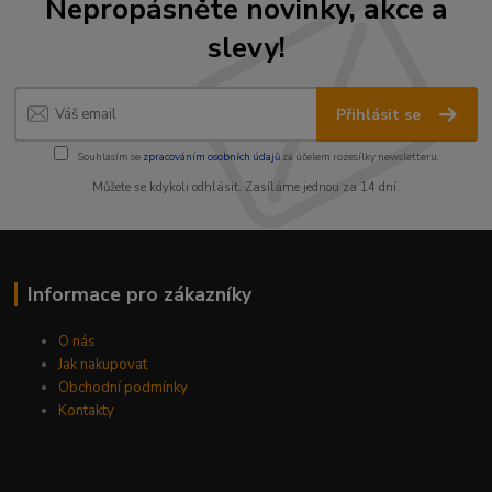
Nepropásněte novinky, akce a
slevy!
Přihlásit se
Souhlasím se
zpracováním osobních údajů
za účelem rozesílky newsletteru.
Můžete se kdykoli odhlásit. Zasíláme jednou za 14 dní.
Informace pro zákazníky
O nás
Jak nakupovat
Obchodní podmínky
Kontakty