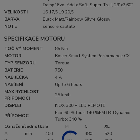
Dampf Evo, Addix Soft, Super Trail, 29”x2,60”
VELIKOSTI
16 17,5 19 20,5
BARVA
Black Matt/Rainbow Silvre Glossy
NOTE
sensore cablato
SPECIFIKACE MOTORU
TOČIVÝ MOMENT
85 Nm
MOTOR
Bosch Smart System Performance CX
TYP SENZORU
Torque
BATERIE
750
NABÍJEČKA
4 A
NABÍJENÍ
Up to 6 hours
MAX RYCHLOST
25 km/h
PŘÍPOMOCI
DISPLEJ
KIOX 300 + LED REMOTE
Eco: 60 %Tour: 140 %EMTB: Dynamic
PŘÍPOMOC
Turbo: 340 %
Označení
Jednotka
S
M
L
XL
A
mm
400
440
480
520