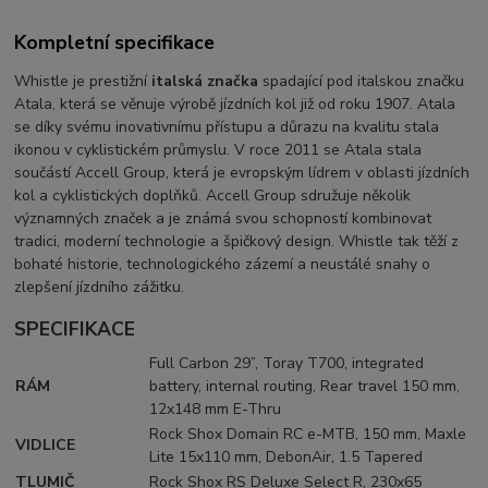
Kompletní specifikace
Whistle je prestižní
italská značka
spadající pod italskou značku
Atala, která se věnuje výrobě jízdních kol již od roku 1907. Atala
se díky svému inovativnímu přístupu a důrazu na kvalitu stala
ikonou v cyklistickém průmyslu. V roce 2011 se Atala stala
součástí Accell Group, která je evropským lídrem v oblasti jízdních
kol a cyklistických doplňků. Accell Group sdružuje několik
významných značek a je známá svou schopností kombinovat
tradici, moderní technologie a špičkový design. Whistle tak těží z
bohaté historie, technologického zázemí a neustálé snahy o
zlepšení jízdního zážitku.
SPECIFIKACE
Full Carbon 29”, Toray T700, integrated
RÁM
battery, internal routing, Rear travel 150 mm,
12x148 mm E-Thru
Rock Shox Domain RC e-MTB, 150 mm, Maxle
VIDLICE
Lite 15x110 mm, DebonAir, 1.5 Tapered
TLUMIČ
Rock Shox RS Deluxe Select R, 230x65