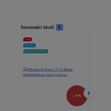
Související zboží
5
Akce
Akce
Novinka
Novinka
Doprava ZDARMA
Doprava ZD
- 9 %