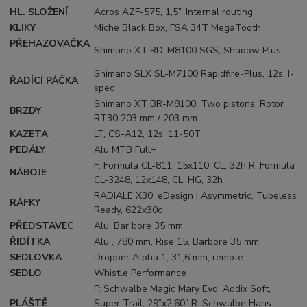
HL. SLOŽENÍ
Acros AZF-575, 1,5”, Internal routing
KLIKY
Miche Black Box, FSA 34T MegaTooth
PŘEHAZOVAČKA
Shimano XT RD-M8100 SGS, Shadow Plus
Shimano SLX SL-M7100 Rapidfire-Plus, 12s, I-
ŘADÍCÍ PÁČKA
spec
Shimano XT BR-M8100, Two pistons, Rotor
BRZDY
RT30 203 mm / 203 mm
KAZETA
LT, CS-A12, 12s, 11-50T
PEDÁLY
Alu MTB Full+
F: Formula CL-811, 15x110, CL, 32h R: Formula
NÁBOJE
CL-3248, 12x148, CL, HG, 32h
RADIALE X30, eDesign | Asymmetric, Tubeless
RÁFKY
Ready, 622x30c
PŘEDSTAVEC
Alu, Bar bore 35 mm
ŘIDÍTKA
Alu , 780 mm, Rise 15, Barbore 35 mm
SEDLOVKA
Dropper Alpha 1, 31,6 mm, remote
SEDLO
Whistle Performance
F: Schwalbe Magic Mary Evo, Addix Soft,
PLÁŠTĚ
Super Trail, 29”x2,60” R: Schwalbe Hans