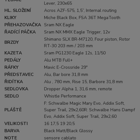
Lever, 230x65
HL. SLOŽENÍ
Acros AZF-575, 1,5”, Internal routing
KLIKY
Miche Black Box, FSA 36T MegaTooth
PŘEHAZOVAČKA
Sram NX Eagle
ŘADÍCÍ PÁČKA
Sram NX MMX Eagle Trigger, 12v
Shimano SLX BR-M7120, Four piston, Rotor
BRZDY
RT-30 203 mm / 203 mm
KAZETA
Sram PG1230 Eagle 12s, 11/50
PEDÁLY
Alu MTB Full+
RÁFKY
Mavic E-Crossride 29"
PŘEDSTAVEC
Alu, Bar bore 31,8 mm
ŘIDÍTKA
Alu , 780 mm, Rise 15, Barbore 31,8 mm
SEDLOVKA
Dropper Alpha 1, 31,6 mm, remote
SEDLO
Whistle Performance
F: Schwalbe Magic Mary Evo, Addix Soft,
PLÁŠTĚ
Super Trail, 29x2,60R: Schwalbe Hans Dampf
Evo, Addix Soft, Super Trail, 29x2,60
VELIKOSTI
16 17,5 19 20,5
BARVA
Black Matt/Black Glossy
NOTE
sensore cablato