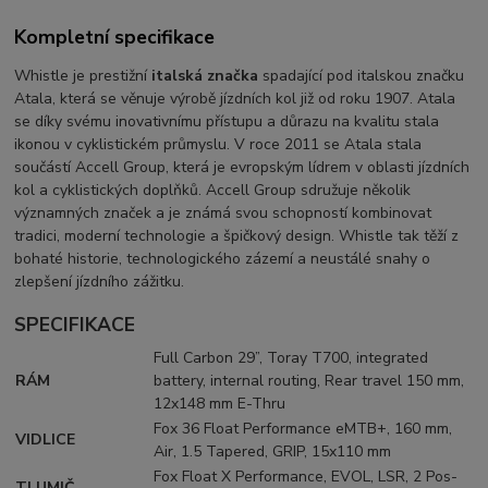
Kompletní specifikace
Whistle je prestižní
italská značka
spadající pod italskou značku
Atala, která se věnuje výrobě jízdních kol již od roku 1907. Atala
se díky svému inovativnímu přístupu a důrazu na kvalitu stala
ikonou v cyklistickém průmyslu. V roce 2011 se Atala stala
součástí Accell Group, která je evropským lídrem v oblasti jízdních
kol a cyklistických doplňků. Accell Group sdružuje několik
významných značek a je známá svou schopností kombinovat
tradici, moderní technologie a špičkový design. Whistle tak těží z
bohaté historie, technologického zázemí a neustálé snahy o
zlepšení jízdního zážitku.
SPECIFIKACE
Full Carbon 29”, Toray T700, integrated
RÁM
battery, internal routing, Rear travel 150 mm,
12x148 mm E-Thru
Fox 36 Float Performance eMTB+, 160 mm,
VIDLICE
Air, 1.5 Tapered, GRIP, 15x110 mm
Fox Float X Performance, EVOL, LSR, 2 Pos-
TLUMIČ