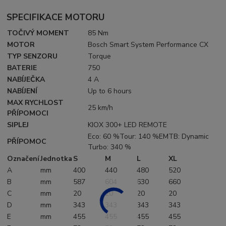
SPECIFIKACE MOTORU
TOČIVÝ MOMENT
85 Nm
MOTOR
Bosch Smart System Performance CX
TYP SENZORU
Torque
BATERIE
750
NABÍJEČKA
4 A
NABÍJENÍ
Up to 6 hours
MAX RYCHLOST
25 km/h
PŘÍPOMOCI
SIPLEJ
KIOX 300+ LED REMOTE
Eco: 60 %Tour: 140 %EMTB: Dynamic
PŘÍPOMOC
Turbo: 340 %
Označení
Jednotka
S
M
L
XL
A
mm
400
440
480
520
B
mm
587
604
630
660
C
mm
20
20
20
20
D
mm
343
343
343
343
E
mm
455
455
455
455