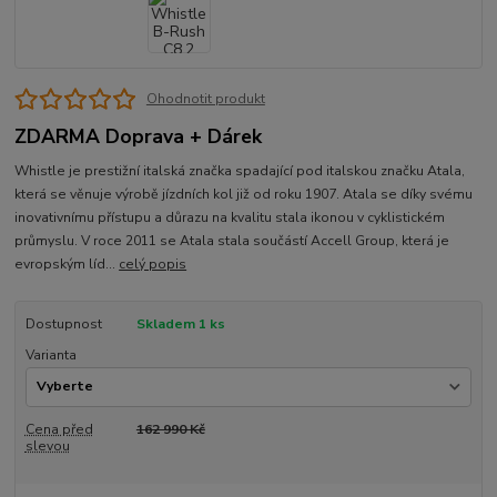
Ohodnotit produkt
ZDARMA Doprava + Dárek
Whistle je prestižní italská značka spadající pod italskou značku Atala,
která se věnuje výrobě jízdních kol již od roku 1907. Atala se díky svému
inovativnímu přístupu a důrazu na kvalitu stala ikonou v cyklistickém
průmyslu. V roce 2011 se Atala stala součástí Accell Group, která je
evropským líd...
celý popis
Dostupnost
Skladem 1 ks
Varianta
Cena před
162 990 Kč
slevou