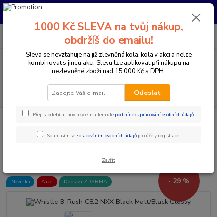
Pro nachystání kola / doplňků na prodejně si prosím zavolejte dopředu.
Děkujeme
1000 Kč SLEVA na tvůj nákup,
0
ks
+420 733 792 733
CZK
obdržíš do emailu!
za
0 Kč
PO-PÁ 10:00-17:00 | SO: 9:00-12:00
Sleva se nevztahuje na již zlevněná kola, kola v akci a nelze
kombinovat s jinou akcí. Slevu lze aplikovat při nákupu na
Menu
nezlevněné zboží nad 15.000 Kč s DPH.
Hledat
Odeslat
Přeji si odebírat novinky e-mailem dle
podmínek zpracování osobních údajů
.
Úvod
Elektrokola
Horská elektrokola
Celoodpružená elektrokola 29"
Whistle B-Rush C8.2 NXX Black Matt/Black Glossy
Souhlasím se
zpracováním osobních údajů
pro účely registrace.
Whistle B-Rush C8.2 NXX Black
Matt/Black Glossy
Zavřít
- 29 %
Novinka
Akce
Doprava ZDARMA