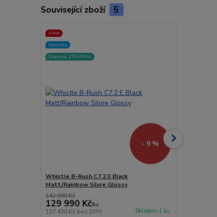
Související zboží
5
Akce
Akce
Novinka
Novinka
Doprava ZDARMA
Doprava ZD
- 9 %
Whistle B-Rush C7.2 E Black
Whistle B-R
Matt/Rainbow Silvre Glossy
Glossy
142 990 Kč
141 990 Kč
129 990 Kč
129 990
/
ks
Skladem 1 ks
107 430 Kč
bez DPH
107 430 Kč
b