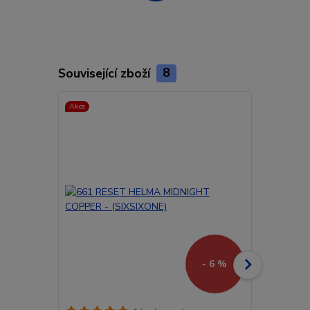
Související zboží
8
Akce
Akce
Doprava ZD
- 6 %