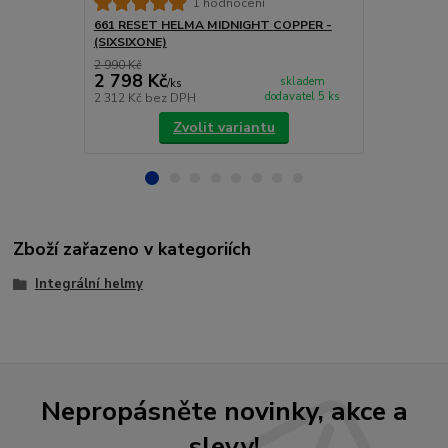
661 RESET 
1 hodnocení
(SIXSIXONE)
661 RESET HELMA MIDNIGHT COPPER -
(SIXSIXONE)
2 990 Kč
4 200 Kč
2 798 Kč
3 990 Kč
skladem
/
ks
dodavatel 5 ks
2 312 Kč
bez DPH
3 298 Kč
bez
Zvolit variantu
Zboží zařazeno v kategoriích
Integrální helmy
Nepropásněte novinky, akce a
slevy!