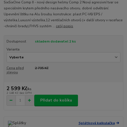
SixSixOne Comp II - nový design helmy Comp 2 Nový agresivní tvar se
speciálním krytem předního nasávacího otvoru, dobré odvětrání.
Upevnění štítku na Alu šrouby. konstrukce: plast PC-V6/ EPS /
výstelka,Luxusní výstelka,12 ventilačních otvorů (+ další otvory v raceface
-chrániči brady),FHVS systém ...
celý popis
Dostupnost
skladem dodavatel 2 ks
Varianta
Cena před
2 735 Kč
slevou
2 599 Kč
/
ks
2 148 Kč
bez DPH
Přidat do košíku
Splátková kalkulačka