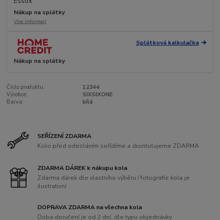
Nákup na splátky
Více informací
Splátková kalkulačka
Nákup na splátky
Číslo produktu:
12344
Výrobce:
SIXSIXONE
Barva:
bílá
SEŘÍZENÍ ZDARMA
Kolo před odesláním seřídíme a zkontolujeme ZDARMA
ZDARMA DÁREK k nákupu kola
Zdarma dárek dle vlastního výběru / fotografie kola je
ilustrativní
DOPRAVA ZDARMA na všechna kola
Doba doručení je od 2 dní, dle typu objednávky