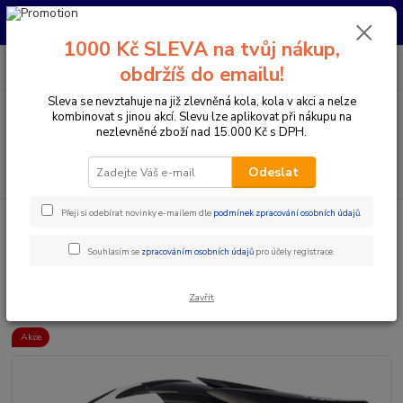
Pro nachystání kola / doplňků na prodejně si prosím zavolejte dopředu.
Děkujeme
1000 Kč SLEVA na tvůj nákup,
0
ks
+420 733 792 733
CZK
obdržíš do emailu!
za
0 Kč
PO-PÁ 10:00-17:00 | SO: 9:00-12:00
Sleva se nevztahuje na již zlevněná kola, kola v akci a nelze
kombinovat s jinou akcí. Slevu lze aplikovat při nákupu na
Menu
nezlevněné zboží nad 15.000 Kč s DPH.
Hledat
Odeslat
Přeji si odebírat novinky e-mailem dle
podmínek zpracování osobních údajů
.
Úvod
Doplňky a helmy
Cyklistické helmy
Integrální helmy
661
COMP II RENTAL HELMA WHITE - (SIXSIXONE)
Souhlasím se
zpracováním osobních údajů
pro účely registrace.
661 COMP II RENTAL HELMA
WHITE - (SIXSIXONE)
Zavřít
Akce