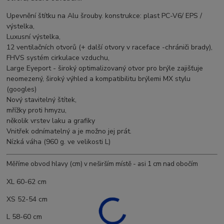
Upevnění štítku na Alu šrouby. konstrukce: plast PC-V6/ EPS /
výstelka,
Luxusní výstelka,
12 ventilačních otvorů (+ další otvory v raceface -chrániči brady),
FHVS systém cirkulace vzduchu,
Large Eyeport - široký optimalizovaný otvor pro brýle zajišťuje
neomezený, široký výhled a kompatibilitu brýlemi MX stylu
(googles)
Nový stavitelný štítek,
mřížky proti hmyzu,
několik vrstev laku a grafiky
Vnitřek odnímatelný a je možno jej prát.
Nízká váha (960 g. ve velikosti L)
Měříme ob
vod hlavy (cm) v neširším místě - asi 1 cm
nad obočím
XL 60-62 cm
XS 52-54 cm
L 58-60 cm