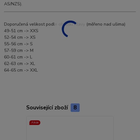
AS/NZS).
Doporučená velikost podle obvodu hlavy (měřeno nad ušima)
49-51 cm -> XXS
52-54 cm -> XS
55-56 cm -> S
57-59 cm -> M
60-61 cm -> L
62-63 cm -> XL
64-65 cm -> XXL
Související zboží
8
Akce
Akce
Doprava ZD