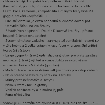
- Nejmodernější kompatní tvar podle aktuálních trendů
(bezpečnost, pohodlí, proudění vzduchu, kompatibilita s BNS,
Leatt Brace, kamerami, kompatibilita s různými tvary brýlí MX
goggle, stékání vody/deště ...)
- Luxusní výstelka, je extra pohodlná a výborně odvádí pot
- Upevnění štítku na Alu šrouby.
- Závodní verze upínání - Double D kovové kroužky - přesné,
bezpečné, lehce ovladatelné
- Systém cirkulace vzduchu - zahrnuje 16 ventilačních otvorů (14
v těle helmy a 2 velké vstupní v race face) + a speciální vnitřní
tvarování výstelky
- Large Eyeport - široký optimalizovaný otvor pro brýle zajišťuje
neomezený, široký výhled a kompatibilitu se skoro všemi
moderními brýlemi MX stylu (googles)
- Moderní Race Face se dvěma velkými otvory pro vstup vzduchu
- Nový přesně nastavitelný štítek na 3 šrouby
- Mřížky proti nečistotám a hmyzu
- Několik vrstev laku a grafiky
- Vnitřek odnímatelný a je možno jej prát.
- Extra nízká váha
Vyhovuje CE normám pro cyklistiku (CE1078) ale i dalším (CPSC,