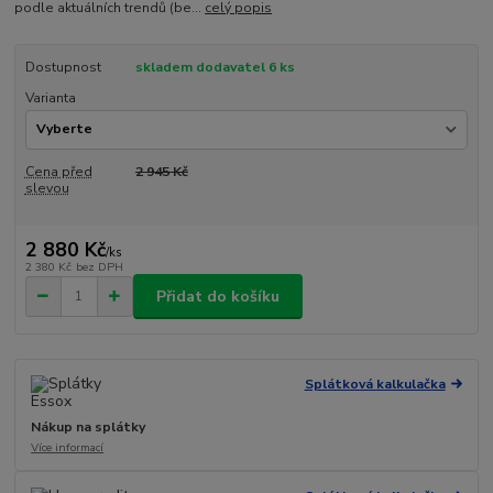
podle aktuálních trendů (be...
celý popis
Dostupnost
skladem dodavatel 6 ks
Varianta
Cena před
2 945 Kč
slevou
2 880 Kč
/
ks
2 380 Kč
bez DPH
Přidat do košíku
Splátková kalkulačka
Nákup na splátky
Více informací