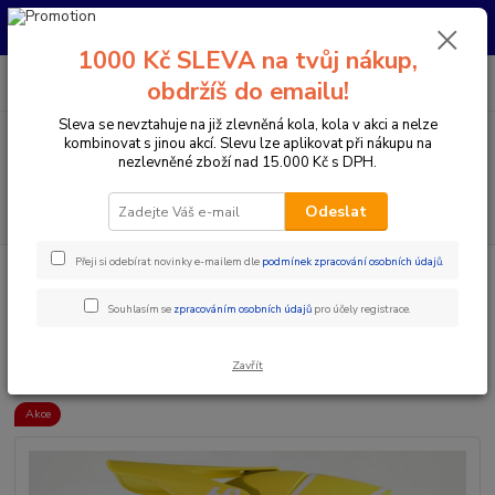
Pro nachystání kola / doplňků na prodejně si prosím zavolejte dopředu.
Děkujeme
1000 Kč SLEVA na tvůj nákup,
0
ks
+420 733 792 733
CZK
obdržíš do emailu!
za
0 Kč
PO-PÁ 10:00-17:00 | SO: 9:00-12:00
Sleva se nevztahuje na již zlevněná kola, kola v akci a nelze
kombinovat s jinou akcí. Slevu lze aplikovat při nákupu na
Menu
nezlevněné zboží nad 15.000 Kč s DPH.
Hledat
Odeslat
Přeji si odebírat novinky e-mailem dle
podmínek zpracování osobních údajů
.
Úvod
Doplňky a helmy
Cyklistické helmy
Integrální helmy
661
RESET HELMA GEO CITRUS SIXSIXONE
Souhlasím se
zpracováním osobních údajů
pro účely registrace.
661 RESET HELMA GEO CITRUS
SIXSIXONE
Zavřít
Akce