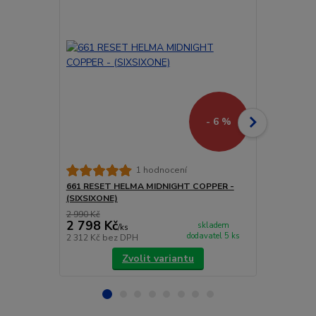
- 6 %
661 RESET 
1 hodnocení
(SIXSIXONE)
661 RESET HELMA MIDNIGHT COPPER -
(SIXSIXONE)
2 990 Kč
4 200 Kč
2 798 Kč
3 990 Kč
skladem
/
ks
dodavatel 5 ks
2 312 Kč
bez DPH
3 298 Kč
bez
Zvolit variantu