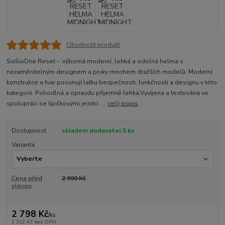
Ohodnotit produkt
SixSixOne Reset - výborná moderní, lehká a odolná helma s
nezaměnitelným designem a prvky mnohem dražších modelů. Moderní
konstrukce a tvar posunují laťku bezpečnosti, funkčnosti a designu v této
kategorii. Pohodlná a opravdu příjemně lehká.Vyvíjena a testována ve
spolupráci se špičkovými jezdci. ...
celý popis
Dostupnost
skladem dodavatel 5 ks
Varianta
Cena před
2 990 Kč
slevou
2 798 Kč
/
ks
2 312 Kč
bez DPH