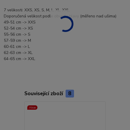
7 velikosti: XXS, XS, S, M, L, XL, XXL.
Doporučená velikost podle obvodu hlavy (měřeno nad ušima)
49-51 cm -> XXS
52-54 cm -> XS
55-56 cm -> S
57-59 cm -> M
60-61 cm -> L
62-63 cm -> XL
64-65 cm -> XXL
Související zboží
8
Akce
Akce
Doprava ZD