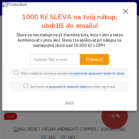
Pro nachystání kola / doplňků na prodejně si prosím zavolejte dopředu.
Děkujeme
1000 Kč SLEVA na tvůj nákup,
0
ks
+420 733 792 733
CZK
obdržíš do emailu!
za
0 Kč
PO-PÁ 10:00-17:00 | SO: 9:00-12:00
Sleva se nevztahuje na již zlevněná kola, kola v akci a nelze
kombinovat s jinou akcí. Slevu lze aplikovat při nákupu na
Menu
nezlevněné zboží nad 15.000 Kč s DPH.
Hledat
Odeslat
Přeji si odebírat novinky e-mailem dle
podmínek zpracování osobních údajů
.
Úvod
Doplňky a helmy
Cyklistické helmy
Integrální helmy
661
RESET HELMA MIDNIGHT COPPER - (SIXSIXONE)
Souhlasím se
zpracováním osobních údajů
pro účely registrace.
661 RESET HELMA MIDNIGHT
COPPER - (SIXSIXONE)
Zavřít
- 6 %
Akce