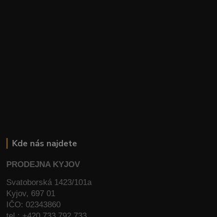
Kde nás najdete
PRODEJNA KYJOV
Svatoborská 1423/101a
Kyjov, 697 01
IČO: 02343860
tel.: +420 733 792 733