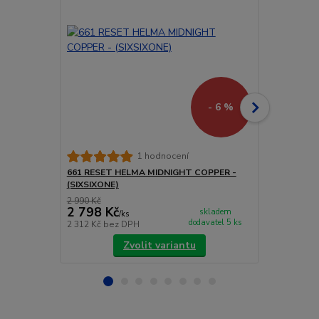
- 6 %
661 RESET 
1 hodnocení
(SIXSIXONE)
661 RESET HELMA MIDNIGHT COPPER -
(SIXSIXONE)
2 990 Kč
4 200 Kč
2 798 Kč
3 990 Kč
skladem
/
ks
dodavatel 5 ks
2 312 Kč
bez DPH
3 298 Kč
bez
Zvolit variantu