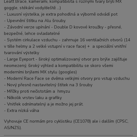
Leatt Brace, kamerami, kompatibilita s různými tvary brýlí MX
goggle, stékání vody/deště ...)
- Luxusní výstelka, je extra pohodlná a výborně odvádí pot
- Upevnění štítku na Alu šrouby.
- Závodní verze upínání - Double D kovové kroužky - přesné,
bezpečné, lehce ovladatelné
- Systém cirkulace vzduchu - zahrnuje 16 ventilačních otvorů (14
v těle helmy a 2 velké vstupní v race face) + a speciální vnitřní
tvarování výstelky
- Large Eyeport - široký optimalizovaný otvor pro brýle zajišťuje
neomezený, široký výhled a kompatibilitu se skoro všemi
moderními brýlemi MX stylu (googles)
- Moderní Race Face se dvěma velkými otvory pro vstup vzduchu
- Nový přesně nastavitelný štítek na 3 šrouby
- Mřížky proti nečistotám a hmyzu
- Několik vrstev laku a grafiky
- Vnitřek odnímatelný a je možno jej prát.
- Extra nízká váha
Vyhovuje CE normám pro cyklistiku (CE1078) ale i dalším (CPSC,
AS/NZS).