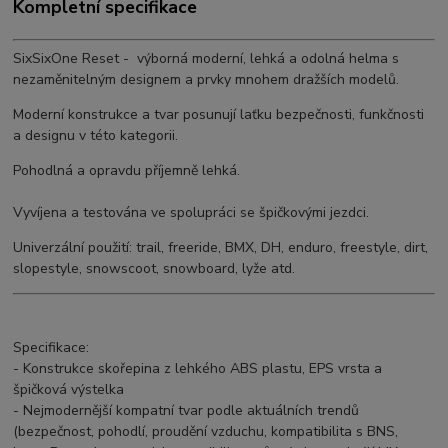
Kompletní specifikace
SixSixOne Reset - výborná moderní, lehká a odolná helma s
nezaměnitelným designem a prvky mnohem dražších modelů.
Moderní konstrukce a tvar posunují laťku bezpečnosti, funkčnosti
a designu v této kategorii.
Pohodlná a opravdu příjemně lehká.
Vyvíjena a testována ve spolupráci se špičkovými jezdci.
Univerzální použití: trail, freeride, BMX, DH, enduro, freestyle, dirt,
slopestyle, snowscoot, snowboard, lyže atd.
Specifikace:
- Konstrukce skořepina z lehkého ABS plastu, EPS vrsta a
špičková výstelka
- Nejmodernější kompatní tvar podle aktuálních trendů
(bezpečnost, pohodlí, proudění vzduchu, kompatibilita s BNS,