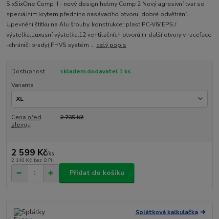
SixSixOne Comp II - nový design helmy Comp 2 Nový agresivní tvar se
speciálním krytem předního nasávacího otvoru, dobré odvětrání.
Upevnění štítku na Alu šrouby. konstrukce: plast PC-V6/ EPS /
výstelka,Luxusní výstelka,12 ventilačních otvorů (+ další otvory v raceface
-chrániči brady),FHVS systém ...
celý popis
Dostupnost
skladem dodavatel 1 ks
Varianta
Cena před
2 735 Kč
slevou
2 599 Kč
/
ks
2 148 Kč
bez DPH
Přidat do košíku
Splátková kalkulačka