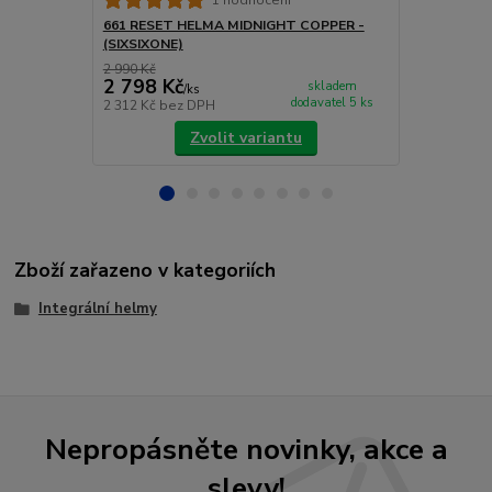
(SIXSIXONE)
661 RESET HELMA MIDNIGHT COPPER -
(SIXSIXONE)
2 990 Kč
4 200 Kč
2 798 Kč
3 990 Kč
skladem
/
ks
dodavatel 5 ks
2 312 Kč
bez DPH
3 298 Kč
bez
Zvolit variantu
Zboží zařazeno v kategoriích
Integrální helmy
Nepropásněte novinky, akce a
slevy!