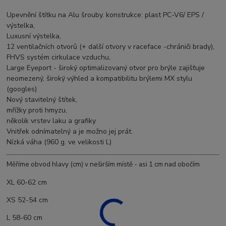
Upevnění štítku na Alu šrouby. konstrukce: plast PC-V6/ EPS /
výstelka,
Luxusní výstelka,
12 ventilačních otvorů (+ další otvory v raceface -chrániči brady),
FHVS systém cirkulace vzduchu,
Large Eyeport - široký optimalizovaný otvor pro brýle zajišťuje
neomezený, široký výhled a kompatibilitu brýlemi MX stylu
(googles)
Nový stavitelný štítek,
mřížky proti hmyzu,
několik vrstev laku a grafiky
Vnitřek odnímatelný a je možno jej prát.
Nízká váha (960 g. ve velikosti L)
Měříme ob
vod hlavy (cm) v neširším místě - asi 1 cm
nad obočím
XL 60-62 cm
XS 52-54 cm
L 58-60 cm