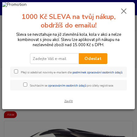
Pro nachystání kola / doplňků na prodejně si prosím zavolejte dopředu.
Děkujeme
1000 Kč SLEVA na tvůj nákup,
0
ks
+420 733 792 733
CZK
obdržíš do emailu!
za
0 Kč
PO-PÁ 10:00-17:00 | SO: 9:00-12:00
Sleva se nevztahuje na již zlevněná kola, kola v akci a nelze
kombinovat s jinou akcí. Slevu lze aplikovat při nákupu na
Menu
nezlevněné zboží nad 15.000 Kč s DPH.
Hledat
Odeslat
Přeji si odebírat novinky e-mailem dle
podmínek zpracování osobních údajů
.
Úvod
Doplňky a helmy
Cyklistické helmy
Integrální helmy
661
COMP II RENTAL HELMA WHITE - (SIXSIXONE)
Souhlasím se
zpracováním osobních údajů
pro účely registrace.
661 COMP II RENTAL HELMA
WHITE - (SIXSIXONE)
Zavřít
Akce