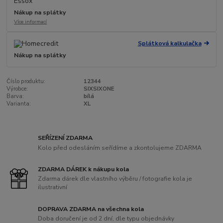
Nákup na splátky
Více informací
Splátková kalkulačka
Nákup na splátky
Číslo produktu:
12344
Výrobce:
SIXSIXONE
Barva:
bílá
Varianta:
XL
SEŘÍZENÍ ZDARMA
Kolo před odesláním seřídíme a zkontolujeme ZDARMA
ZDARMA DÁREK k nákupu kola
Zdarma dárek dle vlastního výběru / fotografie kola je
ilustrativní
DOPRAVA ZDARMA na všechna kola
Doba doručení je od 2 dní, dle typu objednávky