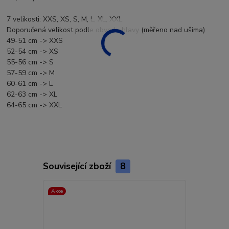
7 velikosti: XXS, XS, S, M, L, XL, XXL.
Doporučená velikost podle obvodu hlavy (měřeno nad ušima)
49-51 cm -> XXS
52-54 cm -> XS
55-56 cm -> S
57-59 cm -> M
60-61 cm -> L
62-63 cm -> XL
64-65 cm -> XXL
Související zboží
8
Akce
Akce
Doprava ZD