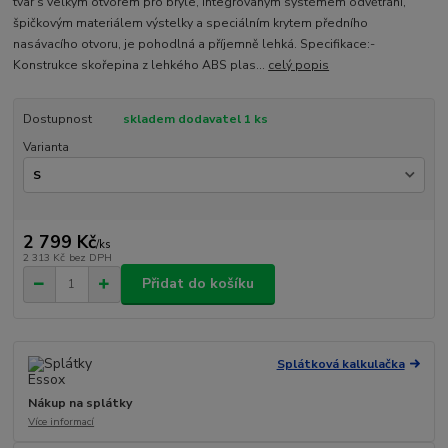
tvar s velkým otvorem pro brýle, integrovaným systémem odvětrání,
špičkovým materiálem výstelky a speciálním krytem předního
nasávacího otvoru, je pohodlná a příjemně lehká. Specifikace:-
Konstrukce skořepina z lehkého ABS plas...
celý popis
Dostupnost
skladem dodavatel 1 ks
Varianta
2 799 Kč
/
ks
2 313 Kč
bez DPH
Přidat do košíku
Splátková kalkulačka
Nákup na splátky
Více informací