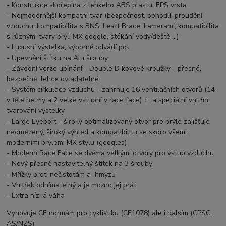
- Konstrukce skořepina z lehkého ABS plastu, EPS vrsta
- Nejmodernější kompatní tvar (bezpečnost, pohodlí, proudění
vzduchu, kompatibilita s BNS, Leatt Brace, kamerami, kompatibilita
s různými tvary brýlí MX goggle, stékání vody/deště ...)
- Luxusní výstelka, výborně odvádí pot
- Upevnění štítku na Alu šrouby.
- Závodní verze upínání - Double D kovové kroužky - přesné,
bezpečné, lehce ovladatelné
- Systém cirkulace vzduchu - zahrnuje 16 ventilačních otvorů (14
v těle helmy a 2 velké vstupní v race face) + a speciální vnitřní
tvarování výstelky
- Large Eyeport - široký optimalizovaný otvor pro brýle zajišťuje
neomezený, široký výhled a kompatibilitu se skoro všemi
moderními brýlemi MX stylu (googles)
- Moderní Race Face se dvěma velkými otvory pro vstup vzduchu
- Nový přesně nastavitelný štítek na 3 šrouby
- Mřížky proti nečistotám a hmyzu
- Vnitřek odnímatelný a je možno jej prát.
- Extra nízká váha
Vyhovuje CE normám pro cyklistiku (CE1078) ale i dalším (CPSC,
AS/NZS).