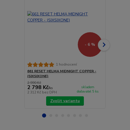
- 6 %
661 RESET 
1 hodnocení
(SIXSIXONE)
661 RESET HELMA MIDNIGHT COPPER -
(SIXSIXONE)
2 990 Kč
4 200 Kč
2 798 Kč
3 990 Kč
skladem
/
ks
dodavatel 5 ks
2 312 Kč
bez DPH
3 298 Kč
bez
Zvolit variantu