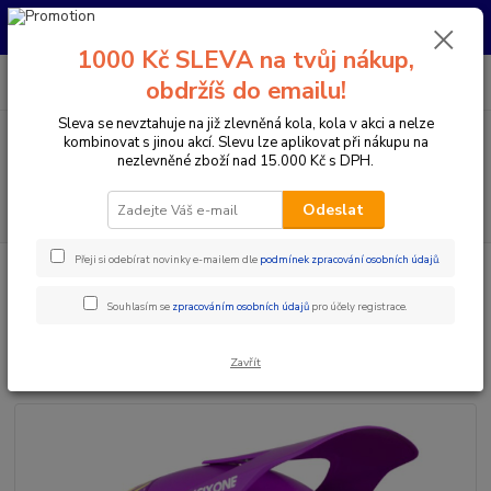
Pro nachystání kola / doplňků na prodejně si prosím zavolejte dopředu.
Děkujeme
1000 Kč SLEVA na tvůj nákup,
0
ks
+420 733 792 733
CZK
obdržíš do emailu!
za
0 Kč
PO-PÁ 10:00-17:00 | SO: 9:00-12:00
Sleva se nevztahuje na již zlevněná kola, kola v akci a nelze
kombinovat s jinou akcí. Slevu lze aplikovat při nákupu na
Menu
nezlevněné zboží nad 15.000 Kč s DPH.
Hledat
Odeslat
Přeji si odebírat novinky e-mailem dle
podmínek zpracování osobních údajů
.
Úvod
Doplňky a helmy
Cyklistické helmy
Integrální helmy
661
RESET HELMA DAZZLE PURPLE - (SIXSIXONE)
Souhlasím se
zpracováním osobních údajů
pro účely registrace.
661 RESET HELMA DAZZLE
PURPLE - (SIXSIXONE)
Zavřít