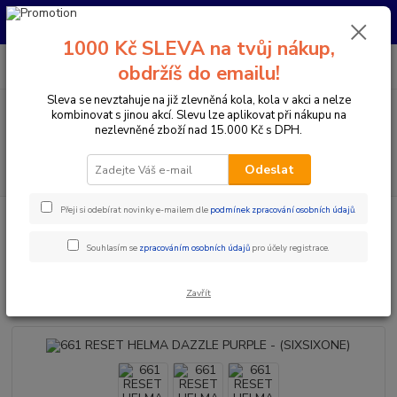
Pro nachystání kola / doplňků na prodejně si prosím zavolejte dopředu.
Děkujeme
1000 Kč SLEVA na tvůj nákup,
0
ks
+420 733 792 733
CZK
obdržíš do emailu!
za
0 Kč
PO-PÁ 10:00-17:00 | SO: 9:00-12:00
Sleva se nevztahuje na již zlevněná kola, kola v akci a nelze
kombinovat s jinou akcí. Slevu lze aplikovat při nákupu na
Menu
nezlevněné zboží nad 15.000 Kč s DPH.
Hledat
Odeslat
Přeji si odebírat novinky e-mailem dle
podmínek zpracování osobních údajů
.
Úvod
Doplňky a helmy
Cyklistické helmy
Integrální helmy
661
RESET HELMA DAZZLE PURPLE - (SIXSIXONE)
Souhlasím se
zpracováním osobních údajů
pro účely registrace.
661 RESET HELMA DAZZLE
PURPLE - (SIXSIXONE)
Zavřít