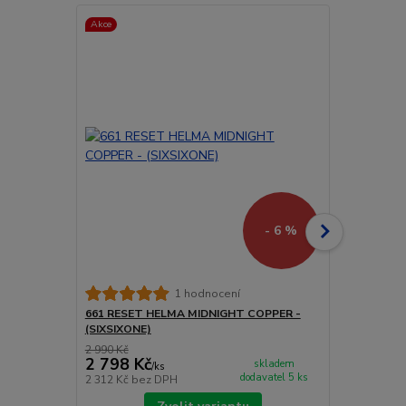
Akce
Akce
Doprava ZD
- 6 %
661 RESET 
1 hodnocení
(SIXSIXONE)
661 RESET HELMA MIDNIGHT COPPER -
(SIXSIXONE)
2 990 Kč
4 200 Kč
2 798 Kč
3 990 Kč
skladem
/
ks
dodavatel 5 ks
2 312 Kč
bez DPH
3 298 Kč
bez