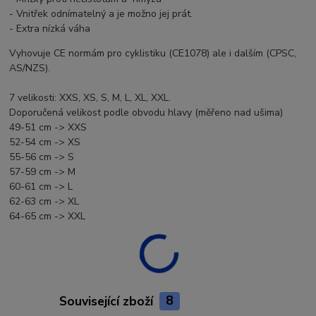
- Vnitřek odnímatelný a je možno jej prát.
- Extra nízká váha
Vyhovuje CE normám pro cyklistiku (CE1078) ale i dalším (CPSC,
AS/NZS).
7 velikosti: XXS, XS, S, M, L, XL, XXL.
Doporučená velikost podle obvodu hlavy (měřeno nad ušima)
49-51 cm -> XXS
52-54 cm -> XS
55-56 cm -> S
57-59 cm -> M
60-61 cm -> L
62-63 cm -> XL
64-65 cm -> XXL
Související zboží
8