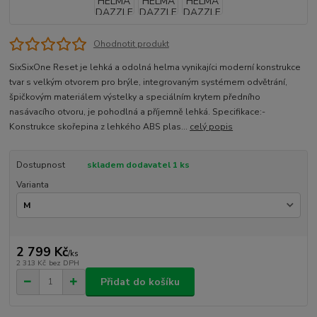
Ohodnotit produkt
SixSixOne Reset je lehká a odolná helma vynikajíci moderní konstrukce
tvar s velkým otvorem pro brýle, integrovaným systémem odvětrání,
špičkovým materiálem výstelky a speciálním krytem předního
nasávacího otvoru, je pohodlná a příjemně lehká. Specifikace:-
Konstrukce skořepina z lehkého ABS plas...
celý popis
Dostupnost
skladem dodavatel 1 ks
Varianta
2 799 Kč
/
ks
2 313 Kč
bez DPH
Přidat do košíku