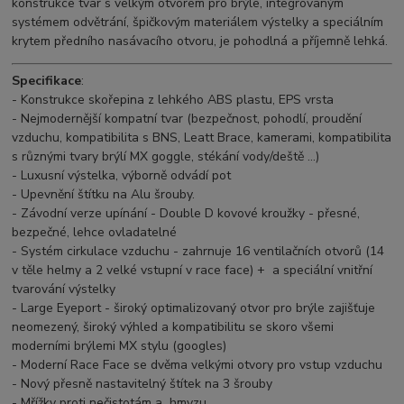
konstrukce tvar s velkým otvorem pro brýle, integrovaným
systémem odvětrání, špičkovým materiálem výstelky a speciálním
krytem předního nasávacího otvoru, je pohodlná a příjemně lehká.
Specifikace
:
- Konstrukce skořepina z lehkého ABS plastu, EPS vrsta
- Nejmodernější kompatní tvar (bezpečnost, pohodlí, proudění
vzduchu, kompatibilita s BNS, Leatt Brace, kamerami, kompatibilita
s různými tvary brýlí MX goggle, stékání vody/deště ...)
- Luxusní výstelka, výborně odvádí pot
- Upevnění štítku na Alu šrouby.
- Závodní verze upínání - Double D kovové kroužky - přesné,
bezpečné, lehce ovladatelné
- Systém cirkulace vzduchu - zahrnuje 16 ventilačních otvorů (14
v těle helmy a 2 velké vstupní v race face) + a speciální vnitřní
tvarování výstelky
- Large Eyeport - široký optimalizovaný otvor pro brýle zajišťuje
neomezený, široký výhled a kompatibilitu se skoro všemi
moderními brýlemi MX stylu (googles)
- Moderní Race Face se dvěma velkými otvory pro vstup vzduchu
- Nový přesně nastavitelný štítek na 3 šrouby
- Mřížky proti nečistotám a hmyzu