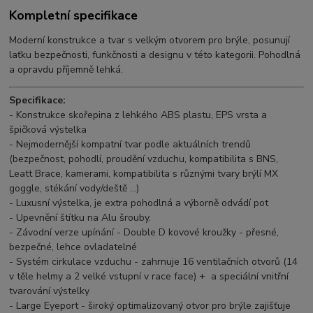
Kompletní specifikace
Moderní konstrukce a tvar s velkým otvorem pro brýle, posunují
laťku bezpečnosti, funkčnosti a designu v této kategorii. Pohodlná
a opravdu příjemně lehká.
Specifikace:
- Konstrukce skořepina z lehkého ABS plastu, EPS vrsta a
špičková výstelka
- Nejmodernější kompatní tvar podle aktuálních trendů
(bezpečnost, pohodlí, proudění vzduchu, kompatibilita s BNS,
Leatt Brace, kamerami, kompatibilita s různými tvary brýlí MX
goggle, stékání vody/deště ...)
- Luxusní výstelka, je extra pohodlná a výborně odvádí pot
- Upevnění štítku na Alu šrouby.
- Závodní verze upínání - Double D kovové kroužky - přesné,
bezpečné, lehce ovladatelné
- Systém cirkulace vzduchu - zahrnuje 16 ventilačních otvorů (14
v těle helmy a 2 velké vstupní v race face) + a speciální vnitřní
tvarování výstelky
- Large Eyeport - široký optimalizovaný otvor pro brýle zajišťuje