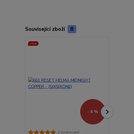
Související zboží
8
Akce
Akce
Doprava ZD
- 6 %
661 RESET 
1 hodnocení