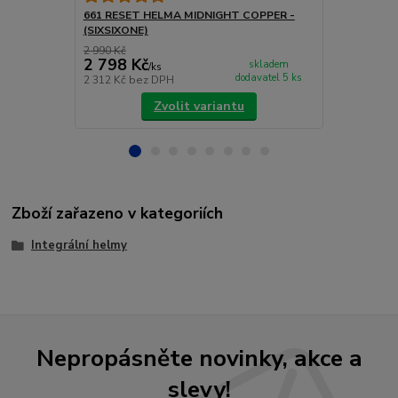
(SIXSIXONE)
661 RESET HELMA MIDNIGHT COPPER -
(SIXSIXONE)
2 990 Kč
4 200 Kč
2 798 Kč
3 990 Kč
skladem
/
ks
dodavatel 5 ks
2 312 Kč
bez DPH
3 298 Kč
bez
Zvolit variantu
Zboží zařazeno v kategoriích
Integrální helmy
Nepropásněte novinky, akce a
slevy!