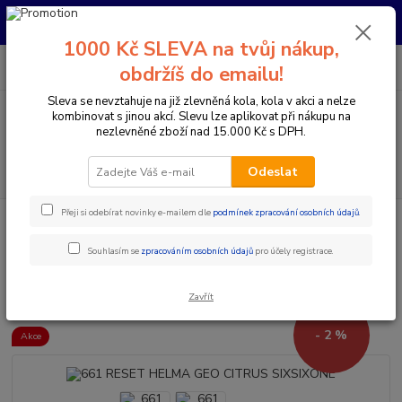
Pro nachystání kola / doplňků na prodejně si prosím zavolejte dopředu.
Děkujeme
1000 Kč SLEVA na tvůj nákup,
0
ks
+420 733 792 733
CZK
obdržíš do emailu!
za
0 Kč
PO-PÁ 10:00-17:00 | SO: 9:00-12:00
Sleva se nevztahuje na již zlevněná kola, kola v akci a nelze
kombinovat s jinou akcí. Slevu lze aplikovat při nákupu na
Menu
nezlevněné zboží nad 15.000 Kč s DPH.
Hledat
Odeslat
Přeji si odebírat novinky e-mailem dle
podmínek zpracování osobních údajů
.
Úvod
Doplňky a helmy
Cyklistické helmy
Integrální helmy
661
RESET HELMA GEO CITRUS SIXSIXONE
Souhlasím se
zpracováním osobních údajů
pro účely registrace.
661 RESET HELMA GEO CITRUS
SIXSIXONE
Zavřít
- 2 %
Akce