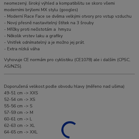
neomezený, široký výhled a kompatibilitu se skoro všemi
moderními brýlemi MX stylu (googles)
- Moderní Race Face se dvěma velkými otvory pro vstup vzduchu
- Nový přesně nastavitelný štítek na 3 šrouby
- Mřížky proti nečistotám a hmyzu
- Několik vrstev laku a grafiky
- Vnitřek odnímatelný a je možno jej prát.
- Extra nízká váha
Vyhovuje CE normám pro cyklistiku (CE1078) ale i dalším (CPSC,
AS/NZS).
Doporučená velikost podle obvodu hlavy (měřeno nad ušima)
49-51 cm -> XXS
52-54 cm -> XS
55-56 cm -> S
57-59 cm -> M
60-61 cm -> L
62-63 cm -> XL
64-65 cm -> XXL