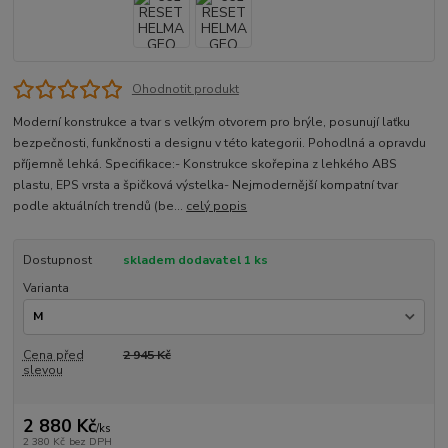
Ohodnotit produkt
Moderní konstrukce a tvar s velkým otvorem pro brýle, posunují laťku
bezpečnosti, funkčnosti a designu v této kategorii. Pohodlná a opravdu
příjemně lehká. Specifikace:- Konstrukce skořepina z lehkého ABS
plastu, EPS vrsta a špičková výstelka- Nejmodernější kompatní tvar
podle aktuálních trendů (be...
celý popis
Dostupnost
skladem dodavatel 1 ks
Varianta
Cena před
2 945 Kč
slevou
2 880 Kč
/
ks
2 380 Kč
bez DPH