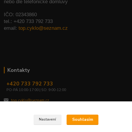
nebo dle telefonické domluvy
IČO: 02343860
tel.: +420 733 792 733
email:
top.cyklo@seznam.cz
Kontakty
+420 733 792 733
PO-PÁ 10:00-17:00 | SO: 9:00-12:00
top.cyklo@seznam.cz
Souhlasím
Nastavení