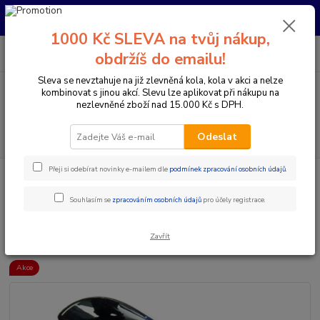
Pro nachystání kola / doplňků na prodejně si prosím zavolejte dopředu.
Děkujeme
1000 Kč SLEVA na tvůj nákup,
0
ks
+420 733 792 733
CZK
obdržíš do emailu!
za
0 Kč
PO-PÁ 10:00-17:00 | SO: 9:00-12:00
Sleva se nevztahuje na již zlevněná kola, kola v akci a nelze
kombinovat s jinou akcí. Slevu lze aplikovat při nákupu na
Menu
nezlevněné zboží nad 15.000 Kč s DPH.
Hledat
Odeslat
Přeji si odebírat novinky e-mailem dle
podmínek zpracování osobních údajů
.
Úvod
Doplňky a helmy
Cyklistické helmy
Integrální helmy
661
RESET HELMA MIDNIGHT COPPER - (SIXSIXONE)
Souhlasím se
zpracováním osobních údajů
pro účely registrace.
661 RESET HELMA MIDNIGHT
COPPER - (SIXSIXONE)
Zavřít
Akce