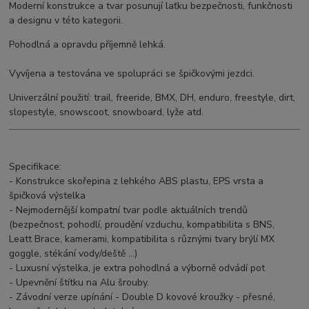
Moderní konstrukce a tvar posunují laťku bezpečnosti, funkčnosti
a designu v této kategorii.
Pohodlná a opravdu příjemně lehká.
Vyvíjena a testována ve spolupráci se špičkovými jezdci.
Univerzální použití: trail, freeride, BMX, DH, enduro, freestyle, dirt,
slopestyle, snowscoot, snowboard, lyže atd.
Specifikace:
- Konstrukce skořepina z lehkého ABS plastu, EPS vrsta a
špičková výstelka
- Nejmodernější kompatní tvar podle aktuálních trendů
(bezpečnost, pohodlí, proudění vzduchu, kompatibilita s BNS,
Leatt Brace, kamerami, kompatibilita s různými tvary brýlí MX
goggle, stékání vody/deště ...)
- Luxusní výstelka, je extra pohodlná a výborně odvádí pot
- Upevnění štítku na Alu šrouby.
- Závodní verze upínání - Double D kovové kroužky - přesné,