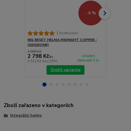
- 6 %
661 RESET 
1 hodnocení
(SIXSIXONE)
661 RESET HELMA MIDNIGHT COPPER -
(SIXSIXONE)
2 990 Kč
4 200 Kč
2 798 Kč
3 990 Kč
skladem
/
ks
dodavatel 5 ks
2 312 Kč
bez DPH
3 298 Kč
bez
Zvolit variantu
Zboží zařazeno v kategoriích
Integrální helmy