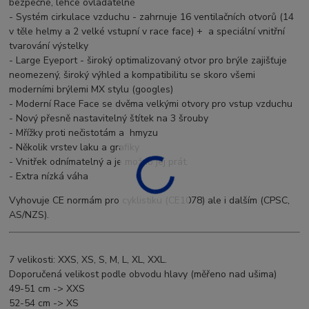
bezpečné, lehce ovladatelné
- Systém cirkulace vzduchu - zahrnuje 16 ventilačních otvorů (14
v těle helmy a 2 velké vstupní v race face) + a speciální vnitřní
tvarování výstelky
- Large Eyeport - široký optimalizovaný otvor pro brýle zajišťuje
neomezený, široký výhled a kompatibilitu se skoro všemi
moderními brýlemi MX stylu (googles)
- Moderní Race Face se dvěma velkými otvory pro vstup vzduchu
- Nový přesně nastavitelný štítek na 3 šrouby
- Mřížky proti nečistotám a hmyzu
- Několik vrstev laku a grafiky
- Vnitřek odnímatelný a je možno jej prát.
- Extra nízká váha
Vyhovuje CE normám pro cyklistiku (CE1078) ale i dalším (CPSC,
AS/NZS).
7 velikosti: XXS, XS, S, M, L, XL, XXL.
Doporučená velikost podle obvodu hlavy (měřeno nad ušima)
49-51 cm -> XXS
52-54 cm -> XS