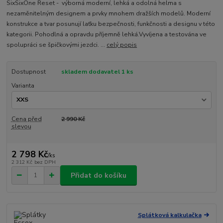
SixSixOne Reset - výborná moderní, lehká a odolná helma s
nezaměnitelným designem a prvky mnohem dražších modelů. Moderní
konstrukce a tvar posunují laťku bezpečnosti, funkčnosti a designu v této
kategorii. Pohodlná a opravdu příjemně lehká.Vyvíjena a testována ve
spolupráci se špičkovými jezdci. ...
celý popis
Dostupnost
skladem dodavatel 1 ks
Varianta
Cena před
2 990 Kč
slevou
2 798 Kč
/
ks
2 312 Kč
bez DPH
Přidat do košíku
Splátková kalkulačka