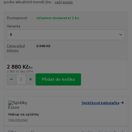
podle aktuálních trendů (be...
celý popis
Dostupnost
skladem dodavatel 1 ks
Varianta
Cena před
2 945 Kč
slevou
2 880 Kč
/
ks
2 380 Kč
bez DPH
Přidat do košíku
Splátková kalkulačka
Nákup na splátky
Více informací