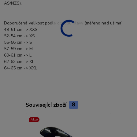
AS/NZS).
Doporučená velikost podle obvodu hlavy (měřeno nad ušima)
49-51 cm -> XXS
52-54 cm -> XS
55-56 cm -> S
57-59 cm -> M
60-61 cm -> L
62-63 cm -> XL
64-65 cm -> XXL
Související zboží
8
Akce
Akce
Doprava ZD