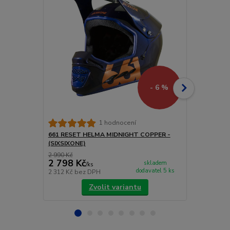
- 6 %
661 RESET 
1 hodnocení
(SIXSIXONE)
661 RESET HELMA MIDNIGHT COPPER -
(SIXSIXONE)
2 990 Kč
4 200 Kč
2 798 Kč
3 990 Kč
skladem
/
ks
dodavatel 5 ks
2 312 Kč
bez DPH
3 298 Kč
bez
Zvolit variantu