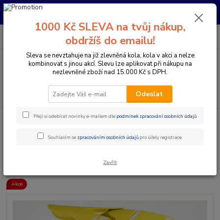
Pro nachystání kola / doplňků na prodejně si prosím zavolejte dopředu.
Děkujeme
1000 Kč SLEVA na tvůj nákup,
0
ks
+420 733 792 733
CZK
obdržíš do emailu!
za
0 Kč
PO-PÁ 10:00-17:00 | SO: 9:00-12:00
Sleva se nevztahuje na již zlevněná kola, kola v akci a nelze
kombinovat s jinou akcí. Slevu lze aplikovat při nákupu na
Menu
nezlevněné zboží nad 15.000 Kč s DPH.
Hledat
Odeslat
Přeji si odebírat novinky e-mailem dle
podmínek zpracování osobních údajů
.
Úvod
Doplňky a helmy
Cyklistické helmy
Integrální helmy
661
RESET HELMA GEO CITRUS SIXSIXONE
Souhlasím se
zpracováním osobních údajů
pro účely registrace.
661 RESET HELMA GEO CITRUS
SIXSIXONE
Zavřít
Akce