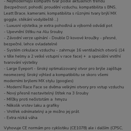
- Nejmodernější kompatní tvar podle aktuálních trendů
(bezpečnost, pohodlí, proudění vzduchu, kompatibilita s BNS,
Leatt Brace, kamerami, kompatibilita s různými tvary brýlí MX
goggle, stékání vody/deště ...)
- Luxusní výstelka, je extra pohodlná a výborně odvádí pot
- Upevnění štítku na Alu šrouby.
- Závodní verze upínání - Double D kovové kroužky - přesné,
bezpečné, lehce ovladatelné
- Systém cirkulace vzduchu - zahrnuje 16 ventilačních otvorů (14
v těle helmy a 2 velké vstupní v race face) + a speciální vnitřní
tvarování výstelky
- Large Eyeport - široký optimalizovaný otvor pro brýle zajišťuje
neomezený, široký výhled a kompatibilitu se skoro všemi
moderními brýlemi MX stylu (googles)
- Moderní Race Face se dvěma velkými otvory pro vstup vzduchu
- Nový přesně nastavitelný štítek na 3 šrouby
- Mřížky proti nečistotám a hmyzu
- Několik vrstev laku a grafiky
- Vnitřek odnímatelný a je možno jej prát.
- Extra nízká váha
Vyhovuje CE normám pro cyklistiku (CE1078) ale i dalším (CPSC,