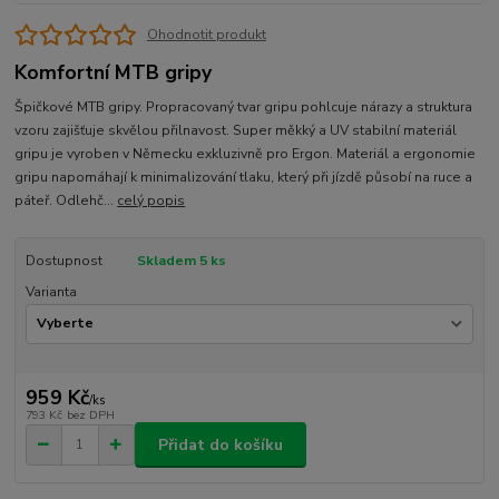
Ohodnotit produkt
Komfortní MTB gripy
Špičkové MTB gripy. Propracovaný tvar gripu pohlcuje nárazy a struktura
vzoru zajišťuje skvělou přilnavost. Super měkký a UV stabilní materiál
gripu je vyroben v Německu exkluzivně pro Ergon. Materiál a ergonomie
gripu napomáhají k minimalizování tlaku, který při jízdě působí na ruce a
páteř. Odlehč...
celý popis
Dostupnost
Skladem 5 ks
Varianta
959 Kč
/
ks
793 Kč
bez DPH
Přidat do košíku