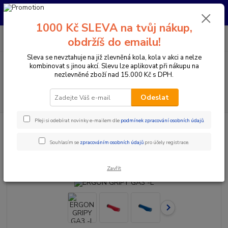
Pro nachystání kola / doplňků na prodejně si prosím zavolejte dopředu.
Děkujeme
1000 Kč SLEVA na tvůj nákup,
0
ks
+420 733 792 733
CZK
obdržíš do emailu!
za
0 Kč
PO-PÁ 10:00-17:00 | SO: 9:00-12:00
Sleva se nevztahuje na již zlevněná kola, kola v akci a nelze
kombinovat s jinou akcí. Slevu lze aplikovat při nákupu na
Menu
nezlevněné zboží nad 15.000 Kč s DPH.
Hledat
Odeslat
Přeji si odebírat novinky e-mailem dle
podmínek zpracování osobních údajů
.
Úvod
Komponenty na kolo
Gripy a omotávky
Gripy klasické / MTB
ERGON GRIPY GA3 -L
Souhlasím se
zpracováním osobních údajů
pro účely registrace.
ERGON GRIPY GA3 -L
Zavřít