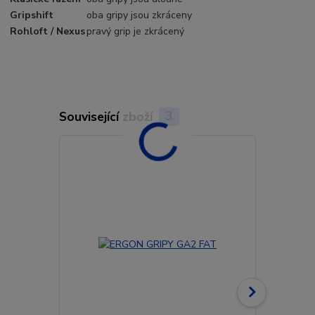
Gripshift
oba gripy jsou zkráceny
Rohloft / Nexus
pravý grip je zkrácený
Související zboží
3