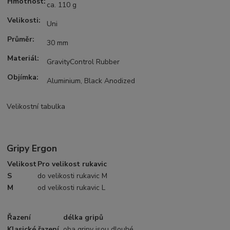
Hmotnost:
ca. 110 g
Velikosti:
Uni
Průměr:
30 mm
Materiál:
GravityControl Rubber
Objímka:
Aluminium, Black Anodized
Velikostní tabulka
Gripy Ergon
Velikost
Pro velikost rukavic
S
do velikosti rukavic M
M
od velikosti rukavic L
Řazení
délka gripů
Klasické řazení
oba gripy jsou dlouhé