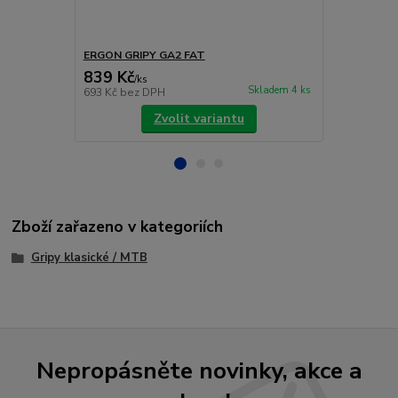
ERGON GRIPY GA2 FAT
ERGON GRIP
839 Kč
979 Kč
/
ks
/
ks
Skladem 4 ks
693 Kč
bez DPH
809 Kč
bez 
Zvolit variantu
Zboží zařazeno v kategoriích
Gripy klasické / MTB
Nepropásněte novinky, akce a