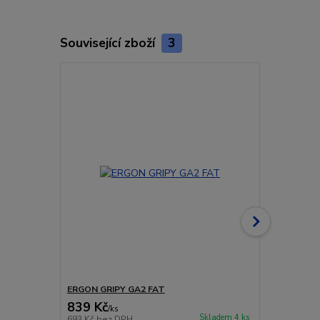
Související zboží
3
ERGON GRIPY GA2 FAT
ERGON GRIP
839 Kč
979 Kč
/
ks
/
ks
Skladem 4 ks
693 Kč
bez DPH
809 Kč
bez 