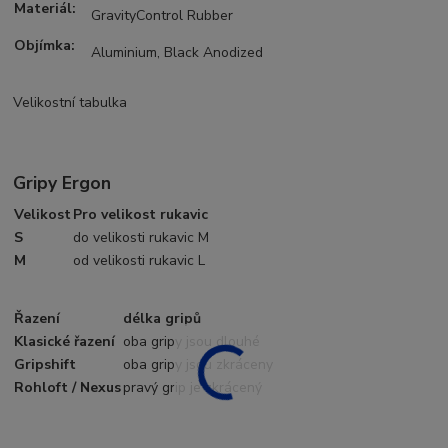
Materiál:
GravityControl Rubber
Objímka:
Aluminium, Black Anodized
Velikostní tabulka
Gripy Ergon
Velikost
Pro velikost rukavic
S
do velikosti rukavic M
M
od velikosti rukavic L
Řazení
délka gripů
Klasické řazení
oba gripy jsou dlouhé
Gripshift
oba gripy jsou zkráceny
Rohloft / Nexus
pravý grip je zkrácený