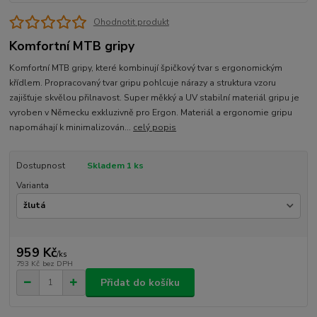
Ohodnotit produkt
Komfortní MTB gripy
Komfortní MTB gripy, které kombinují špičkový tvar s ergonomickým
křídlem. Propracovaný tvar gripu pohlcuje nárazy a struktura vzoru
zajišťuje skvělou přilnavost. Super měkký a UV stabilní materiál gripu je
vyroben v Německu exkluzivně pro Ergon. Materiál a ergonomie gripu
napomáhají k minimalizován...
celý popis
Dostupnost
Skladem 1 ks
Varianta
959 Kč
/
ks
793 Kč
bez DPH
Přidat do košíku