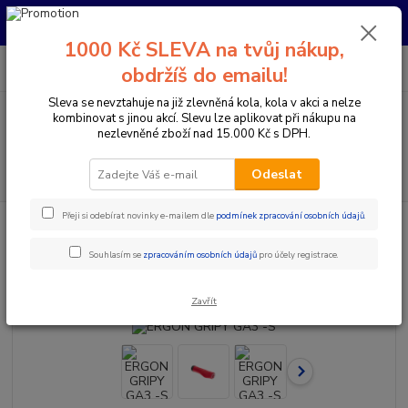
Pro nachystání kola / doplňků na prodejně si prosím zavolejte dopředu.
Děkujeme
1000 Kč SLEVA na tvůj nákup,
0
ks
+420 733 792 733
CZK
obdržíš do emailu!
za
0 Kč
PO-PÁ 10:00-17:00 | SO: 9:00-12:00
Sleva se nevztahuje na již zlevněná kola, kola v akci a nelze
kombinovat s jinou akcí. Slevu lze aplikovat při nákupu na
Menu
nezlevněné zboží nad 15.000 Kč s DPH.
Hledat
Odeslat
Přeji si odebírat novinky e-mailem dle
podmínek zpracování osobních údajů
.
Úvod
Komponenty na kolo
Gripy a omotávky
Gripy klasické / MTB
ERGON GRIPY GA3 -S
Souhlasím se
zpracováním osobních údajů
pro účely registrace.
ERGON GRIPY GA3 -S
Zavřít