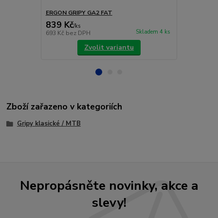
ERGON GRIPY GA2 FAT
ERGON GRIP
839 Kč
979 Kč
/
ks
/
ks
Skladem 4 ks
693 Kč
bez DPH
809 Kč
bez 
Zvolit variantu
Zboží zařazeno v kategoriích
Gripy klasické / MTB
Nepropásněte novinky, akce a
slevy!