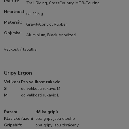
Použití:
Trail Riding, CrossCountry, MTB-Touring
Hmotnost:
ca. 115 g
Materiál:
GravityControl Rubber
Objímka:
Aluminium, Black Anodized
Velikostní tabulka
Gripy Ergon
Velikost
Pro velikost rukavic
S
do velikosti rukavic M
M
od velikosti rukavic L
Řazení
délka gripů
Klasické řazení
oba gripy jsou dlouhé
Gripshift
oba gripy jsou zkráceny