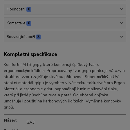
Hodnocení
0
Komentáře
0
Související zboží
3
Kompletní specifikace
Komfortní MTB gripy, které kombinují špičkový tvar s
ergonomickým křídlem. Propracovaný tvar gripu pohlcuje nárazy a
struktura vzoru zajišťuje skvělou přilnavost. Super měkký a UV
stabilní materiál gripu je vyroben v Německu exkluzivně pro Ergon.
Materiál a ergonomie gripu napomáhají k minimalizování tlaku,
který při jízdě působí na ruce a páteř. Odlehčená objímka
umožňuje i použití na karbonových řidítkách. Výměnné koncovky
gripů.
Název:
GA3