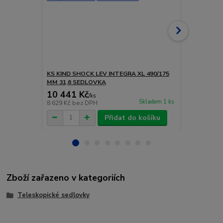
KS KIND SHOCK LEV INTEGRA XL 490/175
KS KIND SHO
MM 31,6 SEDLOVKA
MM 30,9 S
10 441 Kč
7 599 Kč
/
ks
Skladem 1 ks
8 629 Kč
bez DPH
6 280 Kč
bez
Přidat do košíku
Zboží zařazeno v kategoriích
Teleskopické sedlovky