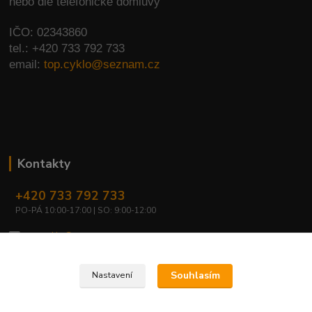
nebo dle telefonické domluvy
IČO: 02343860
tel.: +420 733 792 733
email:
top.cyklo@seznam.cz
Kontakty
+420 733 792 733
PO-PÁ 10:00-17:00 | SO: 9:00-12:00
top.cyklo@seznam.cz
Souhlasím
Nastavení