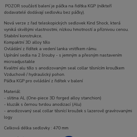
POZOR součástí balení je páčka na řidítka KGP (někteří
dodavatelé dodávají sedlovku bez páčky).
Nová verze z řad teleskopických sedlovek Kind Shock, která
vyniká skvělými vlastnostmi, nízkou hmotností a příznivou cenou.
Stabilní konstrukce,
Kompaktní 3D alloy tělo
Ovládání z řídítek a vedení lanka vnitřkem rámu.
Upínání sedla na 2 šrouby - s jemným a přesným nastavením
microadjustable
Kvalitní alu tělo s anodizovaným seal collar těsnícím kroužkem
Vzduchově / hydraulický pohon.
Páčka KGP pro ovládání z řidítek v balení
Materiál:
- slitina AL (One-piece 3D forged alloy stanchion)
- kluzák s černou tvrdou anodizací (Alu)
- anodizovaný seal collar těsnící kroužek s lazerově gravírovanými
logy
Celková délka sedlovky : 470 mm