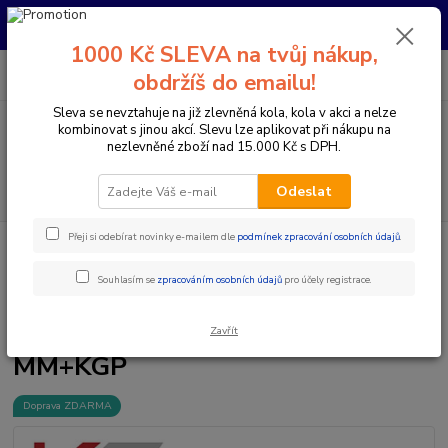
Pro nachystání kola / doplňků na prodejně si prosím zavolejte dopředu.
Děkujeme
1000 Kč SLEVA na tvůj nákup,
0
ks
+420 733 792 733
CZK
obdržíš do emailu!
za
0 Kč
PO-PÁ 10:00-17:00 | SO: 9:00-12:00
Sleva se nevztahuje na již zlevněná kola, kola v akci a nelze
kombinovat s jinou akcí. Slevu lze aplikovat při nákupu na
Menu
nezlevněné zboží nad 15.000 Kč s DPH.
Hledat
Odeslat
Přeji si odebírat novinky e-mailem dle
podmínek zpracování osobních údajů
.
Úvod
Komponenty na kolo
Sedlovky
Teleskopické sedlovky
KS
KIND SHOCK E20I (INTEGRA) 150/470 SEDLOVKA 31,6 MM+KGP
Souhlasím se
zpracováním osobních údajů
pro účely registrace.
KS KIND SHOCK E20I (INTEGRA)
150/470 SEDLOVKA 31,6
Zavřít
MM+KGP
Doprava ZDARMA