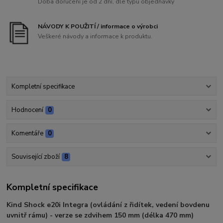
Doba doručení je od 2 dní, dle typu objednávky
NÁVODY K POUŽITÍ / informace o výrobci
Veškeré návody a informace k produktu.
Kompletní specifikace
Hodnocení
0
Komentáře
0
Související zboží
8
Kompletní specifikace
Kind Shock e20i Integra (ovládání z řidítek, vedení bovdenu
uvnitř rámu) - verze se zdvihem 150 mm (délka 470 mm)