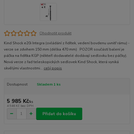
Ohodnotit produkt
Kind Shock e20i Integra (ovládání z řidítek, vedení bovdenu uvnitř rámu) -
verze se zdvihem 150 mm (délka 470 mm) POZOR součástí balení je
páčka na řidítka KGP (někteří dodavatelé dodávají sedlovku bez páčky).
Nová verze z řad teleskopických sedlovek Kind Shock, která vyniká
skvělými vlastnostmi...
celý popis
Dostupnost
Skladem 1 ks
5 985 Kč
/
ks
4 946 Kč
bez DPH
Přidat do košíku