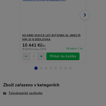
KS KIND SHOCK LEV INTEGRA XL 490/175
KS KIND SHO
MM 31,6 SEDLOVKA
MM 30,9 S
10 441 Kč
7 599 Kč
/
ks
Skladem 1 ks
8 629 Kč
bez DPH
6 280 Kč
bez
Přidat do košíku
Zboží zařazeno v kategoriích
Teleskopické sedlovky