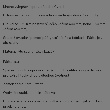
Mnoho vylepšení oproti předchozí verzi.
Extrémně hladký chod s ovládáním vedeným dovnitř sedlovky.
Dle verze 125 mm nastavení výšky (délka 400 mm) nebo 150 mm
(délka 450 mm)
Snadné ovládání pomocí páčky umístěné na řídítkách. Páčka je z
alu slitiny.
Materiál: Alu slitina (tělo i kluzák)
Páčka: alu
Speciální odolná úprava kluzných ploch a elitní prvky a ložiska
pro extra hladký chod a dlouhou životnost.
Zámek sedla Zero Offset .
Optimální stabilita a minimální váha
Upínání ovládacího prvku na řidítka je možné využít jako Lock-on
prvek na gripy.