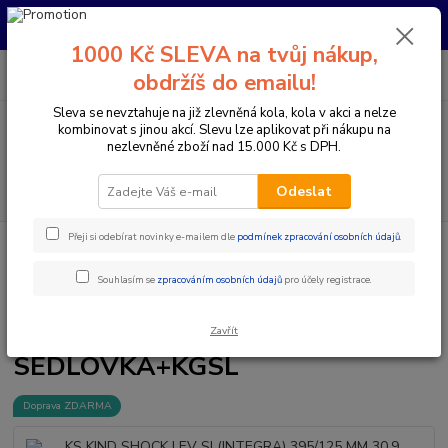
Pro nachystání kola / doplňků na prodejně si prosím zavolejte dopředu.
Děkujeme
1000 Kč SLEVA na tvůj nákup,
0
ks
+420 733 792 733
CZK
obdržíš do emailu!
za
0 Kč
PO-PÁ 10:00-17:00 | SO: 9:00-12:00
Sleva se nevztahuje na již zlevněná kola, kola v akci a nelze
kombinovat s jinou akcí. Slevu lze aplikovat při nákupu na
Menu
nezlevněné zboží nad 15.000 Kč s DPH.
Hledat
Odeslat
Přeji si odebírat novinky e-mailem dle
podmínek zpracování osobních údajů
.
Úvod
Komponenty na kolo
Sedlovky
Teleskopické sedlovky
KS
KIND SHOCK LEV SI (INTEGRA) 395/125 MM 30,9 SEDLOVKA+KGSL
Souhlasím se
zpracováním osobních údajů
pro účely registrace.
KS KIND SHOCK LEV SI
(INTEGRA) 395/125 MM 30,9
Zavřít
SEDLOVKA+KGSL
Doprava ZDARMA