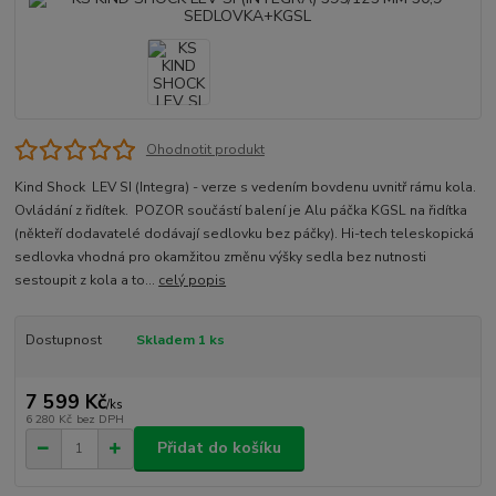
Ohodnotit produkt
Kind Shock LEV SI (Integra) - verze s vedením bovdenu uvnitř rámu kola.
Ovládání z řidítek. POZOR součástí balení je Alu páčka KGSL na řidítka
(někteří dodavatelé dodávají sedlovku bez páčky). Hi-tech teleskopická
sedlovka vhodná pro okamžitou změnu výšky sedla bez nutnosti
sestoupit z kola a to...
celý popis
Dostupnost
Skladem 1 ks
7 599 Kč
/
ks
6 280 Kč
bez DPH
Přidat do košíku