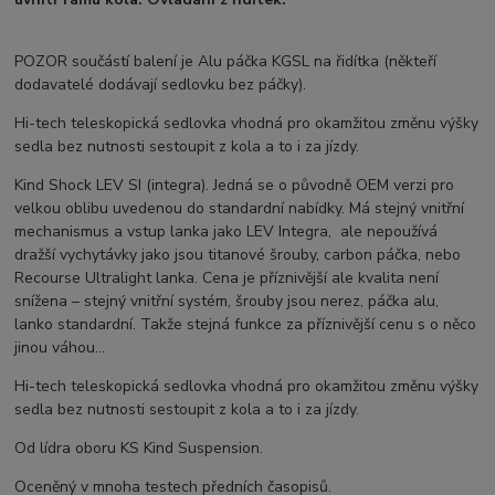
POZOR součástí balení je Alu páčka KGSL na řidítka (někteří
dodavatelé dodávají sedlovku bez páčky).
Hi-tech teleskopická sedlovka vhodná pro okamžitou změnu výšky
sedla bez nutnosti sestoupit z kola a to i za jízdy.
Kind Shock LEV SI (integra). Jedná se o původně OEM verzi pro
velkou oblibu uvedenou do standardní nabídky. Má stejný vnitřní
mechanismus a vstup lanka jako LEV Integra, ale nepoužívá
dražší vychytávky jako jsou titanové šrouby, carbon páčka, nebo
Recourse Ultralight lanka. Cena je příznivější ale kvalita není
snížena – stejný vnitřní systém, šrouby jsou nerez, páčka alu,
lanko standardní. Takže stejná funkce za příznivější cenu s o něco
jinou váhou...
Hi-tech teleskopická sedlovka vhodná pro okamžitou změnu výšky
sedla bez nutnosti sestoupit z kola a to i za jízdy.
Od lídra oboru KS Kind Suspension.
Oceněný v mnoha testech předních časopisů.