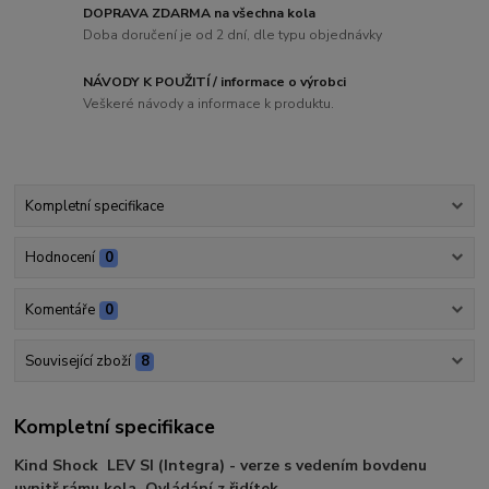
DOPRAVA ZDARMA na všechna kola
Doba doručení je od 2 dní, dle typu objednávky
NÁVODY K POUŽITÍ / informace o výrobci
Veškeré návody a informace k produktu.
Kompletní specifikace
Hodnocení
0
Komentáře
0
Související zboží
8
Kompletní specifikace
Kind Shock LEV SI (Integra) - verze s vedením bovdenu
uvnitř rámu kola. Ovládání z řidítek.