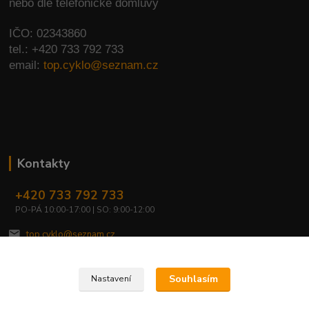
nebo dle telefonické domluvy
IČO: 02343860
tel.: +420 733 792 733
email:
top.cyklo@seznam.cz
Kontakty
+420 733 792 733
PO-PÁ 10:00-17:00 | SO: 9:00-12:00
top.cyklo@seznam.cz
Souhlasím
Nastavení