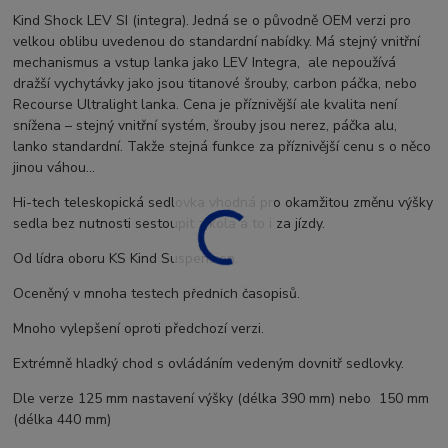
Kind Shock LEV SI (integra). Jedná se o původně OEM verzi pro
velkou oblibu uvedenou do standardní nabídky. Má stejný vnitřní
mechanismus a vstup lanka jako LEV Integra, ale nepoužívá
dražší vychytávky jako jsou titanové šrouby, carbon páčka, nebo
Recourse Ultralight lanka. Cena je příznivější ale kvalita není
snížena – stejný vnitřní systém, šrouby jsou nerez, páčka alu,
lanko standardní. Takže stejná funkce za příznivější cenu s o něco
jinou váhou...
Hi-tech teleskopická sedlovka vhodná pro okamžitou změnu výšky
sedla bez nutnosti sestoupit z kola a to i za jízdy.
Od lídra oboru KS Kind Suspension.
Oceněný v mnoha testech předních časopisů.
Mnoho vylepšení oproti předchozí verzi.
Extrémně hladký chod s ovládáním vedeným dovnitř sedlovky.
Dle verze 125 mm nastavení výšky (délka 390 mm) nebo 150 mm
(délka 440 mm)