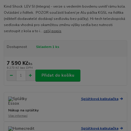
Kind Shock LEV SI (Integra) - verze s vedením bovdenu uvnitř rámu kola.
Ovládání z řidítek. POZOR součástí balení je Alu páčka KGSL na řidítka
(někteří dodavatelé dodávají sedlovku bez páčky). Hi-tech teleskopická
sedlovka vhodná pro okamžitou změnu výšky sedla bez nutnosti
sestoupit z kola a to i...
celý popis
Dostupnost
Skladem 1 ks
7 590 Kč
/
ks
6 273 Kč
bez DPH
Přidat do košíku
Splátková kalkulačka
Nákup na splátky
Více informací
Splátková kalkulačka