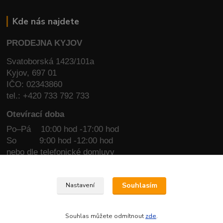
Kde nás najdete
PRODEJNA KYJOV
Svatoborská 1423/101a
Kyjov, 697 01
IČO: 02343860
tel.: +420 733 792 733
Otevírací doba
Po–Pá 10:00 hod -17:00 hod
So
9:00 hod -12:00 hod
nebo dle telefonické domluvy
IČO: 02343860
tel.: +420 733 792 733
Souhlasím
Nastavení
email:
top.cyklo@seznam.cz
Souhlas můžete odmítnout
zde
.