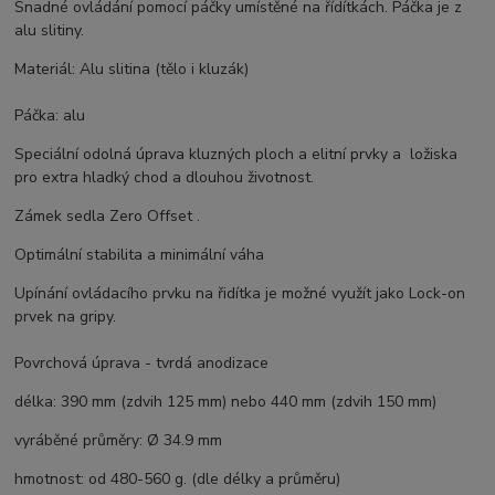
Snadné ovládání pomocí páčky umístěné na řídítkách. Páčka je z
alu slitiny.
Materiál: Alu slitina (tělo i kluzák)
Páčka: alu
Speciální odolná úprava kluzných ploch a elitní prvky a ložiska
pro extra hladký chod a dlouhou životnost.
Zámek sedla Zero Offset .
Optimální stabilita a minimální váha
Upínání ovládacího prvku na řidítka je možné využít jako Lock-on
prvek na gripy.
Povrchová úprava - tvrdá anodizace
délka: 390 mm (zdvih 125 mm) nebo 440 mm (zdvih 150 mm)
vyráběné průměry: Ø 34.9 mm
hmotnost:
od 480-560 g. (dle délky a průměru)