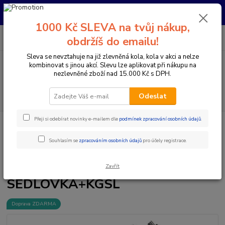
Pro nachystání kola / doplňků na prodejně si prosím zavolejte dopředu.
Děkujeme
1000 Kč SLEVA na tvůj nákup,
0
ks
+420 733 792 733
CZK
obdržíš do emailu!
za
0 Kč
PO-PÁ 10:00-17:00 | SO: 9:00-12:00
Sleva se nevztahuje na již zlevněná kola, kola v akci a nelze
kombinovat s jinou akcí. Slevu lze aplikovat při nákupu na
Menu
nezlevněné zboží nad 15.000 Kč s DPH.
Hledat
Odeslat
Přeji si odebírat novinky e-mailem dle
podmínek zpracování osobních údajů
.
Úvod
Komponenty na kolo
Sedlovky
Teleskopické sedlovky
KS
KIND SHOCK LEV SI (INTEGRA) 390/125 MM 34,9 SEDLOVKA+KGSL
Souhlasím se
zpracováním osobních údajů
pro účely registrace.
KS KIND SHOCK LEV SI
(INTEGRA) 390/125 MM 34,9
Zavřít
SEDLOVKA+KGSL
Doprava ZDARMA