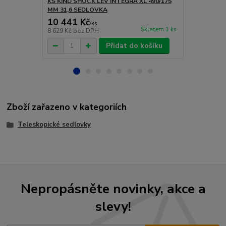
KS KIND SHOCK LEV INTEGRA XL 490/175
KS KIND SH
MM 31,6 SEDLOVKA
30,9 SEDLO
10 441 Kč
9 490 Kč
/
ks
Skladem 1 ks
8 629 Kč
bez DPH
7 843 Kč
bez
Přidat do košíku
Zboží zařazeno v kategoriích
Teleskopické sedlovky
Nepropásněte novinky, akce a
slevy!