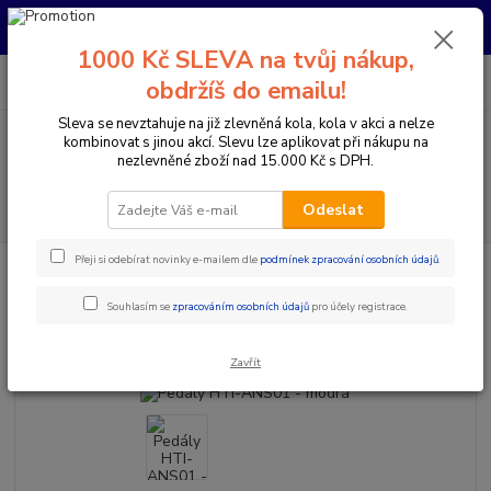
Pro nachystání kola / doplňků na prodejně si prosím zavolejte dopředu.
Děkujeme
1000 Kč SLEVA na tvůj nákup,
0
ks
+420 733 792 733
CZK
obdržíš do emailu!
za
0 Kč
PO-PÁ 10:00-17:00 | SO: 9:00-12:00
Sleva se nevztahuje na již zlevněná kola, kola v akci a nelze
kombinovat s jinou akcí. Slevu lze aplikovat při nákupu na
Menu
nezlevněné zboží nad 15.000 Kč s DPH.
Hledat
Odeslat
Přeji si odebírat novinky e-mailem dle
podmínek zpracování osobních údajů
.
Úvod
Komponenty na kolo
Pedály
MTB / Enduro / Trail
Pedály
HTI-ANS01 - modrá
Souhlasím se
zpracováním osobních údajů
pro účely registrace.
Pedály HTI-ANS01 - modrá
Zavřít