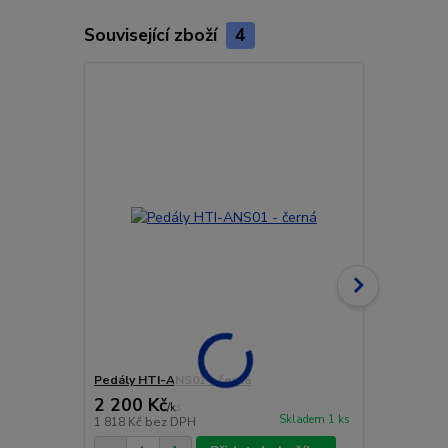
Související zboží
4
Pedály HTI-ANS01 - černá
Pedály HTI-
2 200 Kč
2 200 Kč
/
ks
Skladem 1 ks
1 818 Kč
bez DPH
1 818 Kč
bez