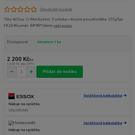
Ohodnotit produkt
Tělo AlOsa: Cr-MoUložení: 3 ložiska + kluzné pouzdroVáha: 372gTyp:
FR,DHRozměr: 94*95*16mm
celý popis
Dostupnost
Skladem 1 ks
2 200 Kč
/
ks
1 818 Kč
bez DPH
Přidat do košíku
Splátková kalkulačka
Nákup na splátky
Více informací
Splátková kalkulačka
Nákup na splátky