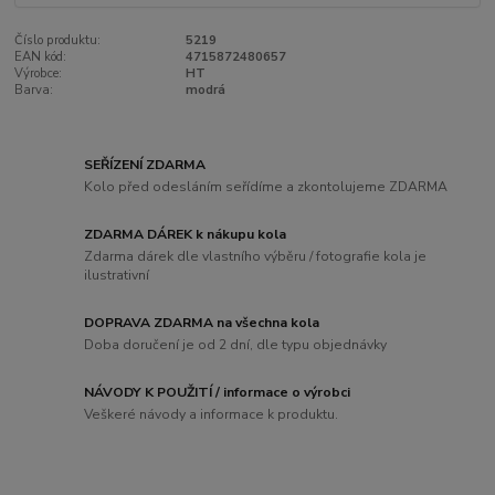
Číslo produktu:
5219
EAN kód:
4715872480657
Výrobce:
HT
Barva:
modrá
SEŘÍZENÍ ZDARMA
Kolo před odesláním seřídíme a zkontolujeme ZDARMA
ZDARMA DÁREK k nákupu kola
Zdarma dárek dle vlastního výběru / fotografie kola je
ilustrativní
DOPRAVA ZDARMA na všechna kola
Doba doručení je od 2 dní, dle typu objednávky
NÁVODY K POUŽITÍ / informace o výrobci
Veškeré návody a informace k produktu.