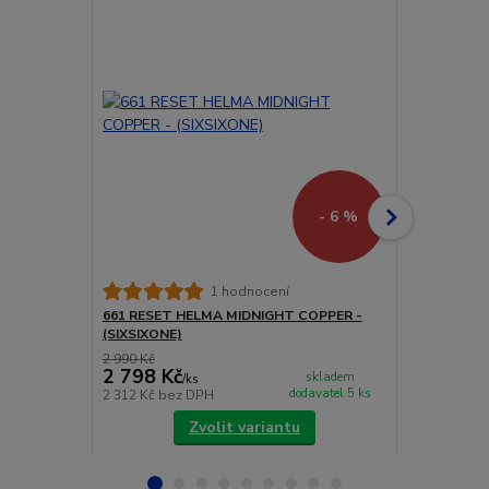
- 6 %
661 RESET 
1 hodnocení
(SIXSIXONE)
661 RESET HELMA MIDNIGHT COPPER -
(SIXSIXONE)
2 990 Kč
4 200 Kč
2 798 Kč
3 990 Kč
skladem
/
ks
dodavatel 5 ks
2 312 Kč
bez DPH
3 298 Kč
bez
Zvolit variantu