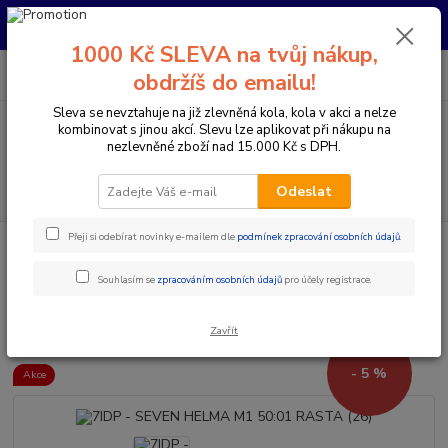
Pro nachystání kola / doplňků na prodejně si prosím zavolejte dopředu.
Děkujeme
1000 Kč SLEVA na tvůj nákup,
0
ks
+420 733 792 733
CZK
obdržíš do emailu!
za
0 Kč
PO-PÁ 10:00-17:00 | SO: 9:00-12:00
Sleva se nevztahuje na již zlevněná kola, kola v akci a nelze
kombinovat s jinou akcí. Slevu lze aplikovat při nákupu na
Menu
nezlevněné zboží nad 15.000 Kč s DPH.
Hledat
Odeslat
Přeji si odebírat novinky e-mailem dle
podmínek zpracování osobních údajů
.
Úvod
Doplňky a helmy
Cyklistické helmy
Integrální helmy
7IDP
- SEVEN HELMA M1 50:01 RASTA (26)
Souhlasím se
zpracováním osobních údajů
pro účely registrace.
7IDP - SEVEN HELMA M1 50:01
RASTA (26)
Zavřít
- 5 %
Akce