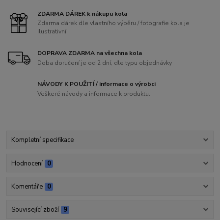
ZDARMA DÁREK k nákupu kola
Zdarma dárek dle vlastního výběru / fotografie kola je
ilustrativní
DOPRAVA ZDARMA na všechna kola
Doba doručení je od 2 dní, dle typu objednávky
NÁVODY K POUŽITÍ / informace o výrobci
Veškeré návody a informace k produktu.
Kompletní specifikace
Hodnocení
0
Komentáře
0
Související zboží
9