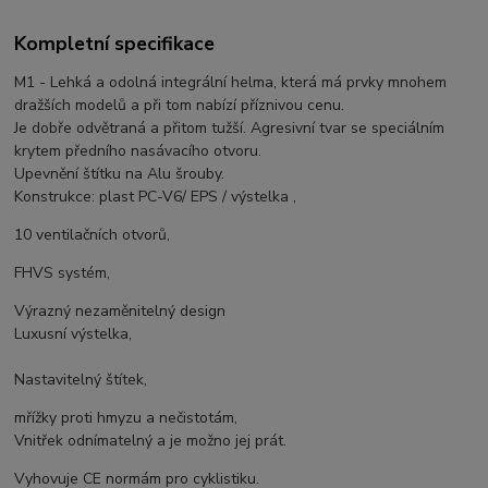
Kompletní specifikace
M1 - Lehká a odolná integrální helma, která má prvky mnohem
dražších modelů a při tom nabízí příznivou cenu.
Je dobře odvětraná a přitom tužší. Agresivní tvar se speciálním
krytem předního nasávacího otvoru.
Upevnění štítku na Alu šrouby.
Konstrukce: plast PC-V6/ EPS / výstelka ,
10 ventilačních otvorů,
FHVS systém,
Výrazný nezaměnitelný design
Luxusní výstelka,
Nastavitelný štítek,
mřížky proti hmyzu a nečistotám,
Vnitřek odnímatelný a je možno jej prát.
Vyhovuje CE normám pro cyklistiku.