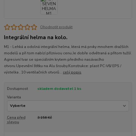
Ohodnotit produkt
Integrální helma na kolo.
M1 - Lehká a odolná integrální helma, která má prvky mnohem dražších
modelů a při tom nabízí příznivou cenu.Je dobře odvětraná a přitom tužší.
Agresivní tvar se speciálním krytem předního nasávacího
otvoru.Upevnění štítku na Alu šrouby.Konstrukce: plast PC-V6/ EPS /
výstelka , 10 ventilačních otvorů...
celý popis
Dostupnost
skladem dodavatel 1 ks
Varianta
Cena před
3 156 Kč
slevou