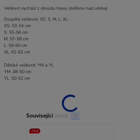
Velikost vychází z obvodu hlavy (měřeno nad ušima)
Dospělé velikosti: XS, S, M, L, XL.
XS: 53-54 cm
S: 55-56 cm
M: 57-58 cm
L: 59-60 cm
XL: 61-62 cm
Dětské velikosti: YM a YL
YM: 48-50 cm
YL: 50-52 cm
Související zboží
9
Akce
Akce
Doprava ZD